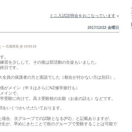
ミニ入試説明会をおこなっています
»
2017/12/22 金曜日
介
— 広報部長 @ 14:53:10
す。
練習を少しして、その後は部活動の生徒もいました。
終日です。
ス全員の保護者の方と面談でした（都合が付かない方は別日）。
係がメイン（中３はさらにNZ修学旅行も）
メインで、
学受験に向けて、高３受験校の出願（お金の話も）などです。
問をいくつかいただいております。
た場合、次グループでの試験となる(P2)」と記載ありますが、
験生が、早めにきたことで前のグループで受験することは可能で