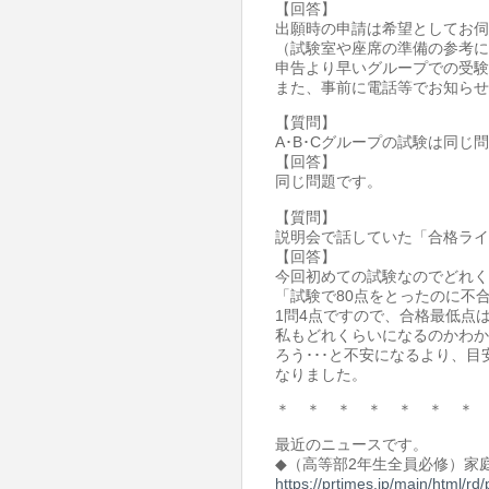
【回答】
出願時の申請は希望としてお伺
（試験室や座席の準備の参考に
申告より早いグループでの受験
また、事前に電話等でお知らせ
【質問】
A･B･Cグループの試験は同
【回答】
同じ問題です。
【質問】
説明会で話していた「合格ライ
【回答】
今回初めての試験なのでどれく
「試験で80点をとったのに不
1問4点ですので、合格最低点は
私もどれくらいになるのかわか
ろう･･･と不安になるより、
なりました。
＊ ＊ ＊ ＊ ＊ ＊ ＊ 
最近のニュースです。
◆（高等部2年生全員必修）家
https://prtimes.jp/main/html/