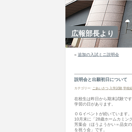
広報部長より
«
追加の入試ミニ説明会
説明会と出願初日について
カテゴリー:
ごあいさつ
,
入学試験
,
学校
在校生は昨日から期末試験です
学習の日があります。
ＯＧイベントが続いています。
10月末に「28歳ホームカミ
芳葉会（ほうようかい＝品女の
を祝う会」です。