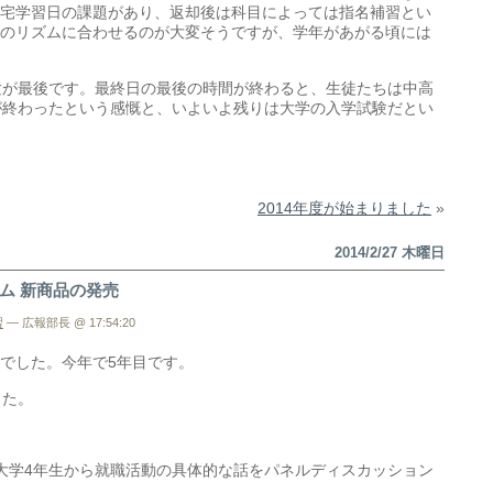
宅学習日の課題があり、返却後は科目によっては指名補習とい
のリズムに合わせるのが大変そうですが、学年があがる頃には
験が最後です。最終日の最後の時間が終わると、生徒たちは中高
が終わったという感慨と、いよいよ残りは大学の入学試験だとい
2014年度が始まりました
»
2014/2/27 木曜日
ム 新商品の発売
習
— 広報部長 @ 17:54:20
でした。今年で5年目です。
した。
大学4年生から就職活動の具体的な話をパネルディスカッション