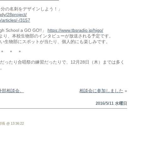
自分の名刺をデザインしよう！」
udy/28project/
/articles/-/3157
chool a GO GO!!」
https://www.tbsradio.jp/higo/
1時より、本校生物部のインタビューが放送される予定です。
い生物部にスポットが当たり、個人的にも楽しみです。
＊ ＊ ＊
だったり合唱祭の練習だったりで、12月28日（木）までは多く
。
外部相談会。
相談会に参加しました
»
2016/5/11 水曜日
 @ 13:36:22