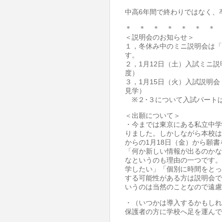
中高6年間で終わりではなく、
＊ ＊ ＊ ＊ ＊ ＊ ＊ 
＜説明会のお知らせ＞
１，冬休み中のミニ説明会は「
す。
２，1月12日（土）入試ミニ
度）
３，1月15日（火）入試説明
見学）
※２･３について入試パート
＜出願について＞
・今までは東京にある私立中学
りました。しかしながら本校は
からの1月18日（金）から願
「何か新しい情報が出るのかな
なというのも理由の一つです。
学したい」「個別に時間をとっ
する可能性がある方は説明会で
いうのは当然のことなので遠慮
・（いつかは導入するかもしれ
保護者の方に学校へ足を運んで