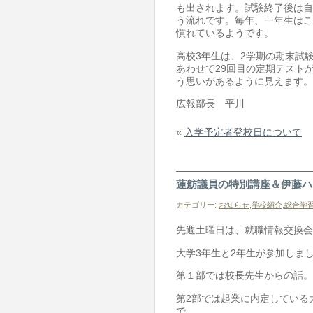
も出されます。試験終了後は自
う流れです。毎年、一年生はこ
慣れているようです。
高校3年生は、2学期の期末試
あわせて29回目の定期テスト
う思いがあるように見えます。
広報部長 平川
«
入学予定者登校日について
蓮舫議員の特別講座＆伊藤ハ
カテゴリー:
お知らせ
,
学校紹介
,
総合学
先週土曜日は、就職情報交換会
大学3年生と2年生が参加しま
第１部では校長先生からの話。
第2部では起業に内定している
で。