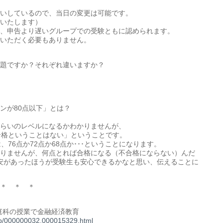
いしているので、当日の変更は可能です。
いたします）
、申告より遅いグループでの受験ともに認められます。
いただく必要もありません。
じ問題ですか？それぞれ違いますか？
ンが80点以下」とは？
らいのレベルになるかわかりませんが、
合格ということはない」ということです。
、76点か72点か68点か･･･ということになります。
りませんが、何点とれば合格になる（不合格にならない）んだ
目安があったほうが受験生も安心できるかなと思い、伝えることに
＊ ＊ ＊
庭科の授業で金融経済教育
rd/p/000000032.000015329.html