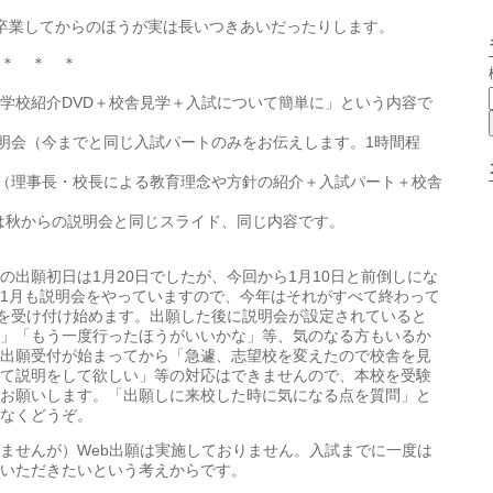
卒業してからのほうが実は長いつきあいだったりします。
＊ ＊ ＊
学校紹介DVD＋校舎見学＋入試について簡単に」という内容で
説明会（今までと同じ入試パートのみをお伝えします。1時間程
会（理事長・校長による教育理念や方針の紹介＋入試パート＋校舎
は秋からの説明会と同じスライド、同じ内容です。
の出願初日は1月20日でしたが、今回から1月10日と前倒しにな
1月も説明会をやっていますので、今年はそれがすべて終わって
書を受け付け始めます。出願した後に説明会が設定されていると
」「もう一度行ったほうがいいかな」等、気のなる方もいるか
出願受付が始まってから「急遽、志望校を変えたので校舎を見
て説明をして欲しい」等の対応はできませんので、本校を受験
お願いします。「出願しに来校した時に気になる点を質問」と
なくどうぞ。
ませんが）Web出願は実施しておりません。入試までに一度は
いただきたいという考えからです。