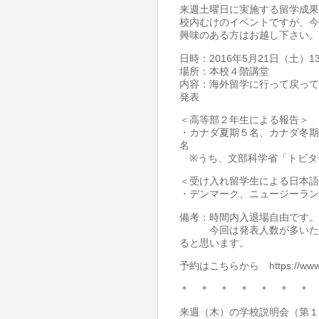
来週土曜日に実施する留学成果
校内むけのイベントですが、今
興味のある方はお越し下さい。
日時：2016年5月21日（土）13
場所：本校４階講堂
内容：海外留学に行って戻って
発表
＜高等部２年生による報告＞
・カナダ夏期５名、カナダ冬期
名
※うち、文部科学省「トビタテ
＜受け入れ留学生による日本語
・デンマーク、ニュージーラン
備考：時間内入退場自由です。
今回は発表人数が多いため一
ると思います。
予約はこちらから https://www.rs
＊ ＊ ＊ ＊ ＊ ＊ ＊ 
来週（木）の学校説明会（第１