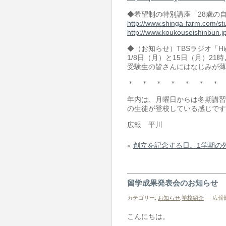
◆希望制の特別講座「28歳の
http://www.shinga-farm.com/st
http://www.koukouseishinbun.jp
◆（お知らせ）TBSラジオ「High S
1/8日（月）と15日（月）2
受験生の皆さんにはなじみが薄
＊ ＊ ＊ ＊ ＊ ＊ ＊ 
年内は、月曜日からは冬期講習
の生徒が登校している感じです
広報 平川
«
創立を記念する日。1学期の
留学成果発表会のお知らせ
カテゴリー:
お知らせ
,
学校紹介
— 広報部長
こんにちは。