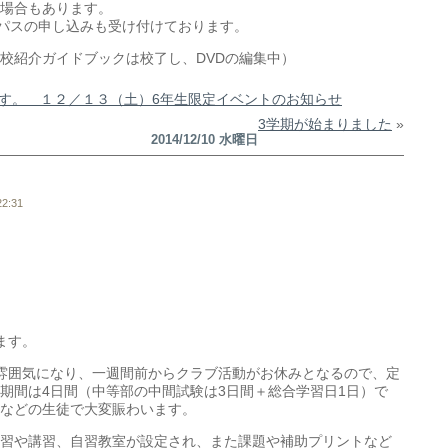
場合もあります。
ンパスの申し込みも受け付けております。
校紹介ガイドブックは校了し、DVDの編集中）
す。 １２／１３（土）6年生限定イベントのお知らせ
3学期が始まりました
»
2014/12/10 水曜日
2:31
ます。
雰囲気になり、一週間前からクラブ活動がお休みとなるので、定
期間は4日間（中等部の中間試験は3日間＋総合学習日1日）で
などの生徒で大変賑わいます。
習や講習、自習教室が設定され、また課題や補助プリントなど