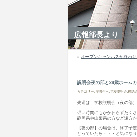
広報部長より
«
オープンキャンパスが終わり
説明会夜の部と28歳ホーム
カテゴリー:
卒業生へ
,
学校説明会
,
模試
先週は、学校説明会（夜の部）
遅い時間にもかかわらずたくさ
静岡県や山梨県の方など遠方か
【夜の部】の場合は、終了予定
とっていたら・・・と気になり