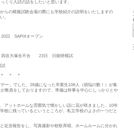
じっくり入試の話をしたいと思います。
からの模擬試験会場の際にも学校紹介の説明をいたしますの
い。
0日 SAPIXオープン
 四谷大塚合不合 23日 日能研模試
模試
＊ ＊ ＊
デー」でした。28歳になった卒業生108人（煩悩の数！）が集
生が教員をしておりますので、準備は幹事を中心にしっかりとや
、アットホームな雰囲気で懐かしい話に花が咲きました。10年
学校に残っているというところが、私立学校のよさの一つだと
と近況報告をし、写真撮影や校歌斉唱、ホームルームに分かれ