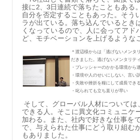
接に2、3日連続で落ちたこともある
自分を否定することもあった。そう
ラが出ている。落ち込んでいるとき
くなっているので、人に会ってアド
ど、モチベーションを上げるような
＊渡辺様からは「逃げないメンタ
だきました。逃げないメンタリテ
・プレッシャーのかかる環境から
・環境や人のせいにしない、言い
・失敗や挫折を糧にして成長でき
・叱られても立ち直りが早い
そして、グローバル人材については
できる人。そこに異文化コミュニケ
加わる。また、社内で好きな仕事を
で、与えられた仕事にどう取り組む
もありました。