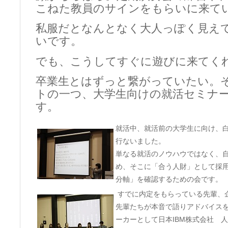
こねた教員のサインをもらいに来て
私服だとなんとなく大人っぽく見え
いです。
でも、こうしてすぐに遊びに来てく
卒業生とはずっと繋がっていたい。
トの一つ、大学生向けの就活セミナ
す。
就活中、就活前の大学生に向け、
行ないました。
単なる就活のノウハウではなく、
め、そこに「合う人財」として採
分軸」を確認するための会です。
すでに内定をもらっている先輩、
先輩たちが本音で語りアドバイス
ーカーとして日本IBM株式会社 