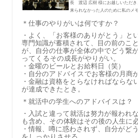
長 渡辺 広樹 様にお越しいただ
来られなかった人のために私のメ
＊仕事のやりがいは何ですか？
・よく、「お客様のありがとう」と
専門知識が蓄積されて、目の前のこ
が、自分の仕事が全体の中でどう繋
ってくるその成長がやりがい。
・金曜のビールとお給料日（笑）
・自分のアドバイスでお客様の月商
・金融は資格をとらなければならな
が達成できたとき。
＊就活中の学生へのアドバイスは？
・入試と違って就活は努力が報われ
も含め、その体験はその後の人生に
・情報、噂に惑わされず、自分がど
をしっかりさせる。