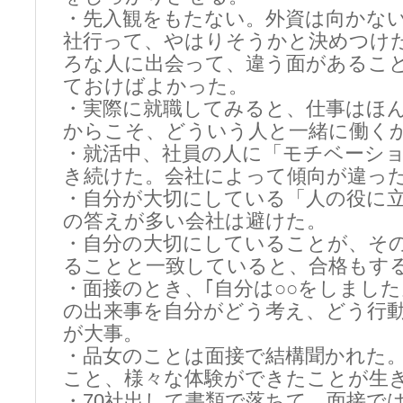
・先入観をもたない。外資は向かない
社行って、やはりそうかと決めつけ
ろな人に出会って、違う面があるこ
ておけばよかった。
・実際に就職してみると、仕事はほ
からこそ、どういう人と一緒に働く
・就活中、社員の人に「モチベーシ
き続けた。会社によって傾向が違っ
・自分が大切にしている「人の役に
の答えが多い会社は避けた。
・自分の大切にしていることが、そ
ることと一致していると、合格もす
・面接のとき、｢自分は○○をしまし
の出来事を自分がどう考え、どう行
が大事。
・品女のことは面接で結構聞かれた。
こと、様々な体験ができたことが生
・70社出して書類で落ちて、面接では