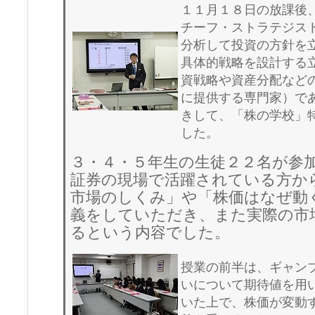
１１月１８日の放課後
チーフ・ストラテジス
分析して投資の方針を
具体的戦略を設計する
資戦略や資産分配など
に提供する専門家）で
きして、「株の学校」
した。
３・４・５年生の生徒２２名が参
証券の現場で活躍されている方か
市場のしくみ」や「株価はなぜ動
義をしていただき、また実際の市
るという内容でした。
授業の前半は、ギャン
いについて期待値を用
いた上で、株価が変動