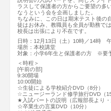
説明会の入試パートを、同じスライ
ラスして保護者の方からご要望の多い
なうという会を企画しました。
ちなみに、この日は期末テスト後の
徒はお休み、教職員も全員が勤務で
校長は出張により不在です。
日時：12月13日（土）10時／14時
場所：本校講堂
対象：小学6年生と保護者の方 ※要
＜時程＞
[午前の部]
9:30開場
10:00開始
☆生徒による学校紹介DVD（8分）
☆ニュージーランド修学旅行DVD（1
★入試パートの説明（広報部長より・
☆卒業生の言葉DVD（10分）