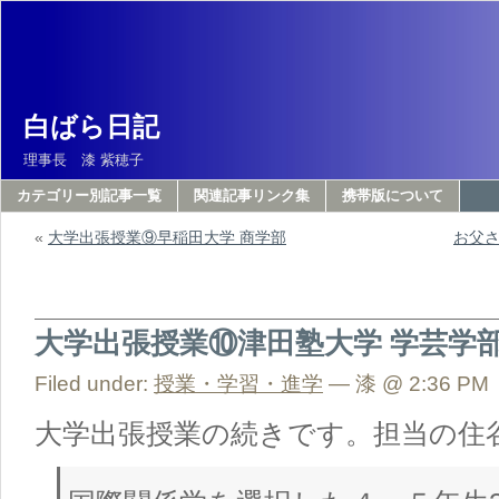
白ばら日記
理事長 漆 紫穂子
カテゴリー別記事一覧
関連記事リンク集
携帯版について
«
大学出張授業⑨早稲田大学 商学部
お父さ
大学出張授業⑩津田塾大学 学芸学
Filed under:
授業・学習・進学
— 漆 @ 2:36 PM
大学出張授業の続きです。担当の住