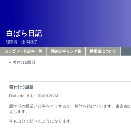
白ばら日記
理事長 漆 紫穂子
カテゴリー別記事一覧
関連記事リンク集
携帯版について
«
着付け2回目
着付け3回目
Filed under:
日本
— 漆 @ 9:06 AM
新学期の授業と行事をどうするか、検討を続けています。東京都
えします。
帯も自分で結べるようになります。