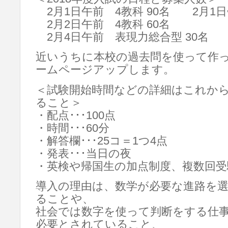
2月1日午前 4教科 90名 2月1日
2月2日午前 4教科 60名
2月4日午前 表現力総合型 30名
近いうちに本校の過去問を使って作
ームページアップします。
＜試験開始時間などの詳細はこれか
ること＞
・配点･･･100点
・時間･･･60分
・解答欄･･･25コ＝1つ4点
・発表･･･当日の夜
・英検や帰国生の加点制度、複数回受
導入の理由は、数学が必要な進路を
ることや、
社会では数字を使って判断をする仕
必要とされていること、