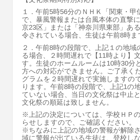
１．午前5時56分のＮＨＫ「関東・甲
で、暴風警報または台風本体の直撃
京23区」または「神奈川県東部」あ
令されている場合、生徒は午前8時ま
２．午前8時の段階で、上記１の地域
る場合、２時間遅れで【11時より】
す。生徒のホームルームは10時30
方への対応ができません。ご了承く
グラムを２時間遅れで実施しますので
ります。午前8時の段階で、上記1の
ていない場合、当日の文化祭は中止
文化祭の順延は致しません。
※上記の決定については、学校ＨＰ
らせしますので、ご確認ください。
※ちなみに上記の地域の警報が解除
域に警報が出ている生徒は、登校し