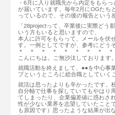
・6月に入り就職先から内定をもらっ
が届いています。毎年2月にOGたち
っているので、その後の報告という
「28projectって、卒業後に実際ど
いう方もいると思いますので、
本人に許可をもらって、メールを伏
す。一例としてですが、参考にどう
＊ ＊ ＊ ＊ ＊ ＊ ＊ ＊ ＊
こんにちは。ご無沙汰しております。
就職活動を終えまして、●●を中心事
プというところに総合職としていく
就活は思ったよりも辛かったです。
自分軸で仕事を探していてもやはり
てしまったり、企業偏差値に惑わさ
性が少ない業界を志望していたこと
も原因です）思ったような結果が出