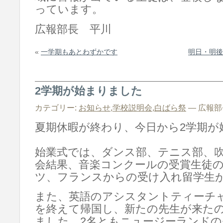
っています。
広報部長 平川
«
一学期もあとわずかです
明日・明後
2学期が始まりました
カテゴリー:
お知らせ
,
学校説明会
,
白ばら祭
— 広報部長 
夏期休暇が終わり、今日から2学期が
始業式では、ダンス部、テニス部、
会結果、音楽コンクールの受賞生徒
ツ、フランスからの受け入れ留学生
また、英語のアシスタントティーチャ
を終えて帰国し、新たの先生が来た
ました。2名ともニュージーランドの