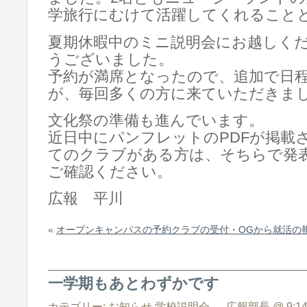
学旅行にむけて活躍してくれること
夏期休暇中のミニ説明会にお越しく
うございました。
予約が満席となったので、追加で日
が、毎回多くの方に来ていただきま
文化祭の準備も進んでいます。
近日中にパンフレットのPDFが掲載
てのクラブがある方は、そちらで発
ご確認ください。
広報 平川
«
オープンキャンパスの予約クラブの受付・OGから就活の
一学期もあとわずかです
カテゴリー:
お知らせ
,
学校説明会
— 広報部長 @ 9:14