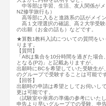
大まかに内容を説明すると、
中等部は学習、生活、友人関係がメ
NZ修学旅行も）
高等部に入ると進路系の話がメイ
高１文理選択の確認、高２大学受験
の出願（お金の話も）などです。
★算数1教科入試についての質問をい
ります。
【質問】
「ABは集合を10分時間を過ぎた場
となる(P2)」と記載ありますが、
出願時にBCを希望していた受験生が
のグループで受験することは可能で
【回答】
出願時の申請は希望としてお伺いし
更は可能です。
（試験室や座席の準備の参考にいた
申告より早いグループでの受験、申