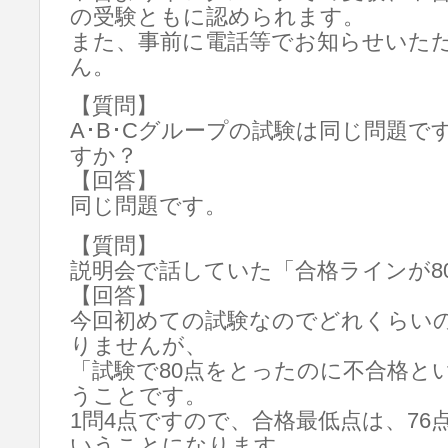
の受験ともに認められます。
また、事前に電話等でお知らせいた
ん。
【質問】
A･B･Cグループの試験は同じ問題
すか？
【回答】
同じ問題です。
【質問】
説明会で話していた「合格ラインが8
【回答】
今回初めての試験なのでどれくらい
りませんが、
「試験で80点をとったのに不合格と
うことです。
1問4点ですので、合格最低点は、76点か
いうことになります。