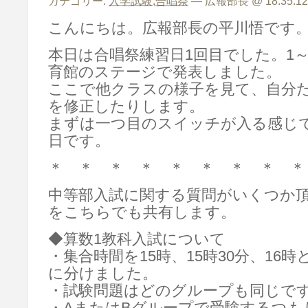
カテゴリー:
入学試験
,
合唱祭
— 広報部長 @ 18:35:12
こんにちは。広報部長の平川悟です
本日は合唱祭練習日1回目でした。1
育館のステージで発表しました。
ここで他クラスの様子を見て、自分
を修正したりします。
まずは一つ目のスイッチが入る感じ
日です。
＊ ＊ ＊ ＊ ＊ ＊ ＊ ＊ ＊
中等部入試に関する質問がいくつか
をこちらでも共有します。
◆算数1教科入試について
・集合時間を15時、15時30分、16
に分けました。
・試験問題はどのグループも同じで