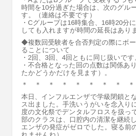
・AまたはBグループで受験するつも
時間を10分過ぎた場合は、次のグル
す。（連絡は不要です）
・Cグループは16時集合、16時20
しても入れますが時間の延長はあり
◆複数回受験者を合否判定の際にボ
ることについて
・2回、3回、4回ともに同じ扱いです
・不合格となった回の点数は関係あ
たかどうかだけを見ます）。
＊ ＊ ＊ ＊ ＊ ＊ ＊ ＊ ＊
本日、インフルエンザで学級閉鎖と
ス出ました。手洗いうがいを念入り
度の文化祭でデンタルフロスを扱って
部のクラスは、口腔内の清潔を継続
エンザの発症がゼロでした。寝る前
れませんね）