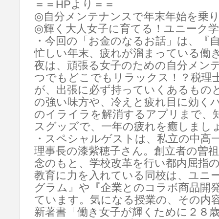
＝＝HPより＝＝
◎自分メンテナンスで年末年始を乗
◎輝く大人女子に育てる！ユニーク学
・今回の「お金のなるお話」は、『
忙しい年末、疲れが溜まっている働
夜は、頑張る女子のための自分メン
つでもどこでもリラックス！？税理
が、出張に必ず持っていくあるもの
の強い味方や、冷えと疲れ目に効く
のイライラを解消するアプリまで、
スグッズで、一年の疲れを癒しまし
・スペシャルゲストは、私立の中高
理事長の漆紫穂子さん。創立者の曽
念のもと、学校改革を行い都内屈指
教育に力を入れている同校は、ユニ
グラム』や『企業とのコラボ商品開
ています。気になる授業の、その内
新著書「働き女子が輝くために２８