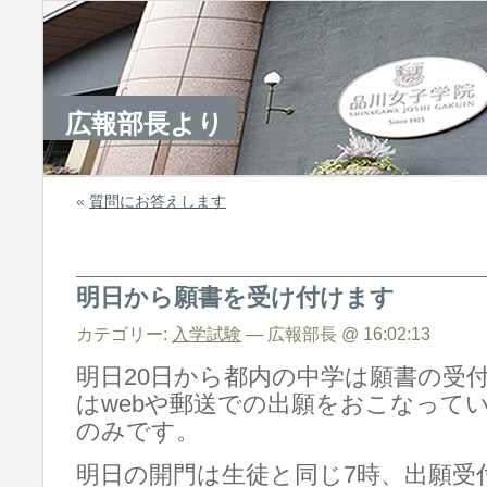
広報部長より
«
質問にお答えします
明日から願書を受け付けます
カテゴリー:
入学試験
— 広報部長 @ 16:02:13
明日20日から都内の中学は願書の受
はwebや郵送での出願をおこなって
のみです。
明日の開門は生徒と同じ7時、出願受