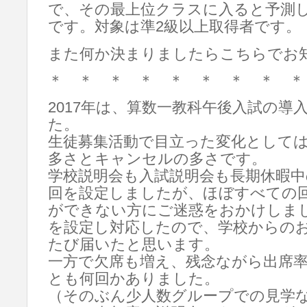
で、その最上位クラスに入ると予測
です。対象は準2級以上取得者です。
また何か決まりましたらこちらでお
＊ ＊ ＊ ＊ ＊ ＊ ＊ ＊ ＊
2017年は、算数一教科午後入試の導
た。
生徒募集活動で目立った変化として
多さとキャンセルの多さです。
学校説明会も入試説明会も長期休暇中
回を設定しましたが、ほぼすべての
ができない方にご迷惑をおかけしま
を設定し対応したので、学校からの
たび届いたと思います。
一方で欠席も増え、残念ながら出席率
とも何回かありました。
（そのぶん少人数グループでの見学