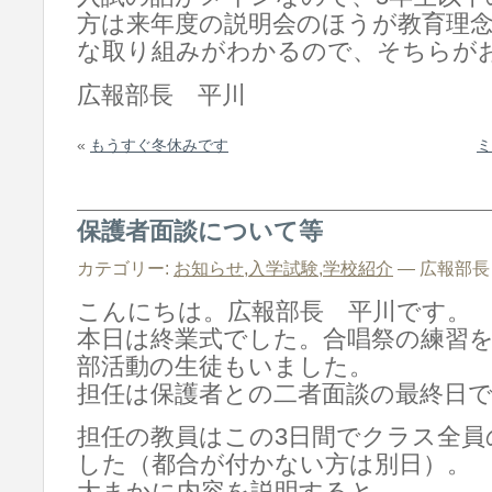
方は来年度の説明会のほうが教育理
な取り組みがわかるので、そちらが
広報部長 平川
«
もうすぐ冬休みです
ミ
保護者面談について等
カテゴリー:
お知らせ
,
入学試験
,
学校紹介
— 広報部長 @
こんにちは。広報部長 平川です。
本日は終業式でした。合唱祭の練習
部活動の生徒もいました。
担任は保護者との二者面談の最終日
担任の教員はこの3日間でクラス全員
した（都合が付かない方は別日）。