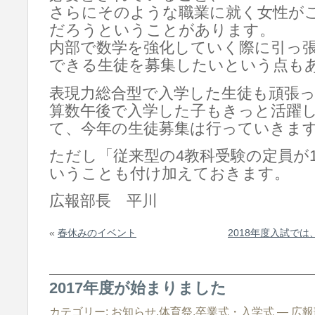
さらにそのような職業に就く女性が
だろうということがあります。
内部で数学を強化していく際に引っ
できる生徒を募集したいという点も
表現力総合型で入学した生徒も頑張
算数午後で入学した子もきっと活躍
て、今年の生徒募集は行っていきま
ただし「従来型の4教科受験の定員が1
いうことも付け加えておきます。
広報部長 平川
«
春休みのイベント
2018年度入試で
2017年度が始まりました
カテゴリー:
お知らせ
,
体育祭
,
卒業式・入学式
— 広報部