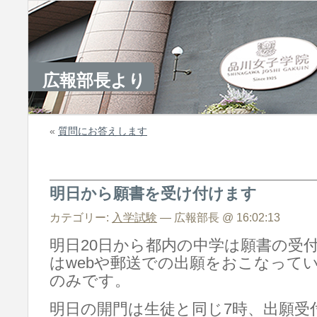
広報部長より
«
質問にお答えします
明日から願書を受け付けます
カテゴリー:
入学試験
— 広報部長 @ 16:02:13
明日20日から都内の中学は願書の受
はwebや郵送での出願をおこなって
のみです。
明日の開門は生徒と同じ7時、出願受