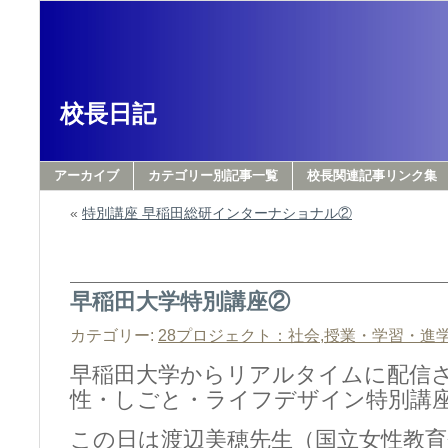
校長日記
アーカイブ
カテゴリー別記事一覧
校長関連記事リンク集
«
特別講座 早稲田総研インターナショナル②
早稲田大学特別講座②
カテゴリー:
28プロジェクト：社会
,
授業・学習・進
早稲田大学からリアルタイムに配信
性・しごと・ライフデザイン特別講
この日は渡辺美穂先生（国立女性教