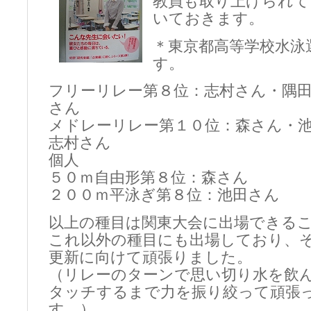
教員も取り上げられて
いておきます。
＊東京都高等学校水泳
す。
フリーリレー第８位：志村さん・隅
さん
メドレーリレー第１０位：森さん・
志村さん
個人
５０ｍ自由形第８位：森さん
２００ｍ平泳ぎ第８位：池田さん
以上の種目は関東大会に出場できる
これ以外の種目にも出場しており、
更新に向けて頑張りました。
（リレーのターンで思い切り水を飲
タッチするまで力を振り絞って頑張
す。）