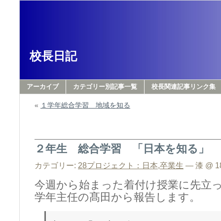
校長日記
アーカイブ
カテゴリー別記事一覧
校長関連記事リンク集
«
１学年総合学習 地域を知る
２年生 総合学習 「日本を知る」
カテゴリー:
28プロジェクト：日本
,
卒業生
— 漆 @ 18
今週から始まった着付け授業に先立
学年主任の髙田から報告します。