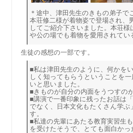
＊途中、津田先生のきもの弟子で
本荘修二様が着物姿で登場され、
してご紹介下さいました。本荘様
や公の場でも着物を愛用されてい
生徒の感想の一部です。
■私は津田先生のように、何かを
しく知ってもらうということを一
いと思いました。
■きものが自分の内面をうつすの
■講演で一番印象に残ったお話は
でなく、日本文化もたくさん学ぶ
す。
■私達の先輩にあたる教育実習生
を受けたそうで、とても面白かっ