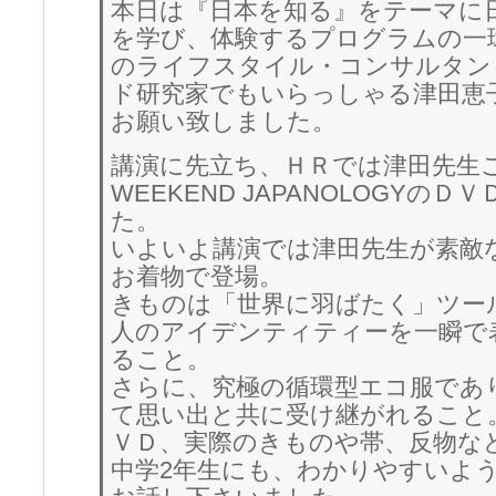
本日は『日本を知る』をテーマに
を学び、体験するプログラムの一
のライフスタイル・コンサルタン
ド研究家でもいらっしゃる津田恵
お願い致しました。
講演に先立ち、ＨＲでは津田先生ご
WEEKEND JAPANOLOGYの
た。
いよいよ講演では津田先生が素敵
お着物で登場。
きものは「世界に羽ばたく」ツー
人のアイデンティティーを一瞬で
ること。
さらに、究極の循環型エコ服であ
て思い出と共に受け継がれること
ＶＤ、実際のきものや帯、反物な
中学2年生にも、わかりやすいよ