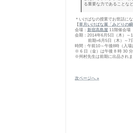
る重要な力であることな
＊いけばなの授業でお世話にな
【
草月いけばな展「みどりの瞬
会場：
新宿高島屋
11階催会場（
会期：2014年6月5日（木）～
前期=6月5日（木）～7日（
時間：午前10～午後8時（入場
※ 6 日（金）は午後 8 時 30
※州村先生は前期に出品されま
次ページへ »