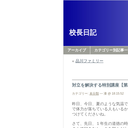
校長日記
アーカイブ
カテゴリー別記事一
«
品川ファミリー
対立を解決する特別講座【第
カテゴリー:
未分類
— 漆 @ 18:15:52
昨日、今日、夏のような気温で
で体力が落ちている人もいるか
つけてくださいね。
さて、先日、１年生の道徳の時