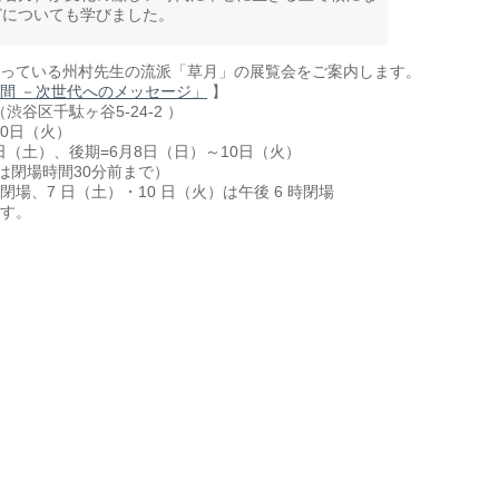
どについても学びました。
っている州村先生の流派「草月」の展覧会をご案内します。
間 －次世代へのメッセージ」
】
渋谷区千駄ヶ谷5-24-2 ）
10日（火）
土）、後期=6月8日（日）～10日（火）
は閉場時間30分前まで）
 分閉場、7 日（土）・10 日（火）は午後 6 時閉場
す。