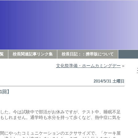
覧
校長関連記事リンク集
校長日記：：携帯版について
文化祭準備・ホームカミングデー
»
2014/5/31 土曜日
1回】
した。今は試験中で部活がお休みですが、テスト中、睡眠不足
もしれません。通学時も水分を持って歩くなど、熱中症に気を
間にやったコミュニケーションのエクササイズで、「ケーキ屋