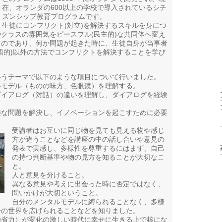
在、オランダの600以上の学校で導入されているシチ
ズンシップ教育プログラムです。
生徒にコンフリクト(対立)を解決するスキルを身につ
クラスの雰囲気をピースフル(民主的)な共同体へ変え
ものであり、何か問題が起きた時に、生徒自身が当事者
語的)以外の方法でコンフリクトを解決することを学び
いうテーマで以下のような項目について行いました。
ルモデル（ものの味方、色眼鏡）を理解する。
ダイアログ（対話）の違いを理解し、ダイアログを経験
雑な問題を解決し、イノベーションを起こすために必要
受講者はお互いに同じ物を見ても見える物や感じ
方が違うことなどを講座の中の話し合いや意見の
発表で実感し、多様性を尊重するにはまず、自己
の持つ判断基準や物の見方を知ることが大切なこ
と。
人と意見を分けること。
異なる意見や考えに出会った時に否定ではなく、
問いかけが大切ということ。
自分のメンタルモデルに縛られることなく、多様
分の世界を広げられることなどを知りました。
内省力）が変化の激しい時代に幸せに生きる上で核にな