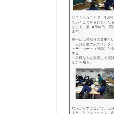
けてもらうことで、学校や
ていくことを目的とした
として、暴力(身体的・言
ます。
第一回は多様性の尊重と
・自分と他の人のメンタ
・ディベート（討論）と
する。
・多様な人と協働して複
な力を知る。
な人から学ぶことで、自
また、リフレクション（