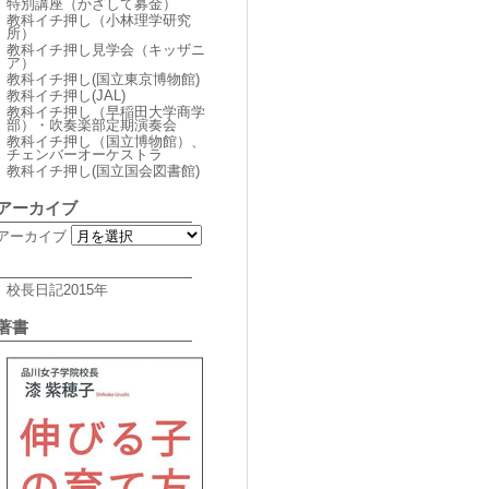
特別講座（かざして募金）
教科イチ押し（小林理学研究
所）
教科イチ押し見学会（キッザニ
ア）
教科イチ押し(国立東京博物館)
教科イチ押し(JAL)
教科イチ押し（早稲田大学商学
部）・吹奏楽部定期演奏会
教科イチ押し（国立博物館）、
チェンバーオーケストラ
教科イチ押し(国立国会図書館)
アーカイブ
アーカイブ
校長日記2015年
著書