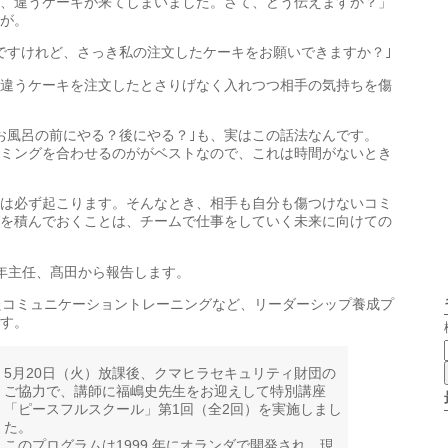
、違うケーキが来てしまいました。さて、どう伝えますか？」
が。
ですけれど、さっき私の注文したケーキをお願いできますか？｣
違うケーキを注文したとさりげなく入れつつ相手の気持ちを傷
お風呂の前にやる？後にやる？｣も、実はこの話法なんです。
ミングを合わせるのががベストなので、これは時間がないとき
は必ず起こります。そんなとき、相手も自分も傷つけないコミ
を積んでおくことは、チームで仕事をしていく未来に向けての
年主任、髙田から報告します。
たコミュニケーショントレーニングなど、リーダーシップ養成プ
す。
5月20日（火）放課後、クマヒラセキュリティ財団の
ご協力で、講師に福嶋史先生をお迎えして特別講座
「ピースフルスクール」第1回（全2回）を実施しまし
た。
このプログラムは1999 年にオランダで開発され、現