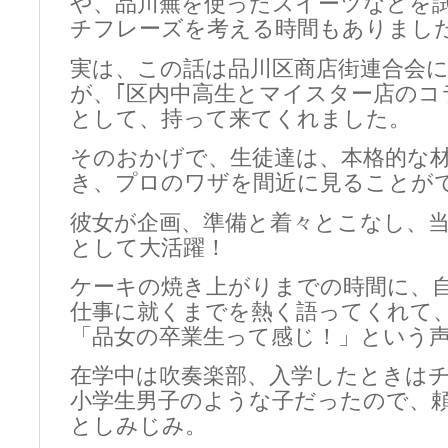
や、品川蕪を使ったスイーツなどを
チフレーズを考える時間もありまし
実は、この話は品川区商店街連合会
が、｢区内中高生とマイスター店のコ
として、持って来てくれました。
そのおかげで、生徒達は、本格的な
き、プロのワザを間近に見ることが
彼女が企画、準備と着々とこなし、
として大活躍！
ケーキの焼き上がりまでの時間に、
仕事に就くまでを熱く語ってくれて
「品女の卒業生って感じ！」という
在学中は吹奏楽部、入学したときは
小学生男子のような子だったので、
としみじみ。