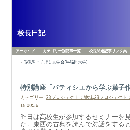
校長日記
アーカイブ
カテゴリー別記事一覧
校長関連記事リンク集
«
⑥教科イチ押し見学会(早稲田大学)
特別講座「パティシエから学ぶ菓
カテゴリー:
28プロジェクト：地域
,
28プロジェクト
18:00:36
昨日は高校生が参加するセミナーを
た。東西の古典を読んで対話をする