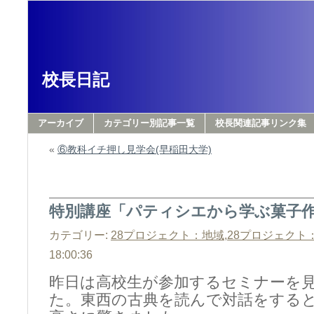
校長日記
アーカイブ
カテゴリー別記事一覧
校長関連記事リンク集
«
⑥教科イチ押し見学会(早稲田大学)
特別講座「パティシエから学ぶ菓
カテゴリー:
28プロジェクト：地域
,
28プロジェクト
18:00:36
昨日は高校生が参加するセミナーを
た。東西の古典を読んで対話をする