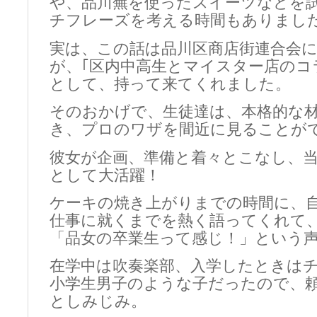
や、品川蕪を使ったスイーツなどを
チフレーズを考える時間もありまし
実は、この話は品川区商店街連合会
が、｢区内中高生とマイスター店のコ
として、持って来てくれました。
そのおかげで、生徒達は、本格的な
き、プロのワザを間近に見ることが
彼女が企画、準備と着々とこなし、
として大活躍！
ケーキの焼き上がりまでの時間に、
仕事に就くまでを熱く語ってくれて
「品女の卒業生って感じ！」という
在学中は吹奏楽部、入学したときは
小学生男子のような子だったので、
としみじみ。