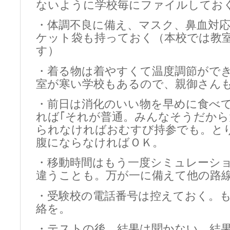
ないように学校毎にファイルしてお
・体調不良に備え、マスク、鼻血対
ケット袋も持っておく（本校では教
す）
・着る物は着やすくて温度調節がで
室が寒い学校もあるので、親御さん
・前日は消化のいい物を早めに食べ
れば｢それが普通。みんなそうだから
られなければおむすび持参でも。と
腹にならなければＯＫ。
・移動時間はもう一度シミュレーシ
違うことも。万が一に備えて他の路
・受験校の電話番号は控えておく。
絡を。
・テストの後、結果は聞かない。結