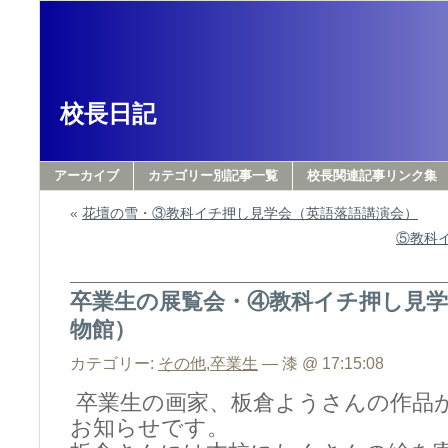
校長日記
アーカイブ
カテゴリー別記事一覧
校長関連記事リンク集
«
花壇の雪・③教科イチ押し見学会（英語落語講演会）
⑤教科
卒業生の展覧会・④教科イチ押し見学
物館）
カテゴリー:
その他
,
卒業生
— 漆 @ 17:15:08
卒業生の画家、板倉ようさんの作品
お知らせです。