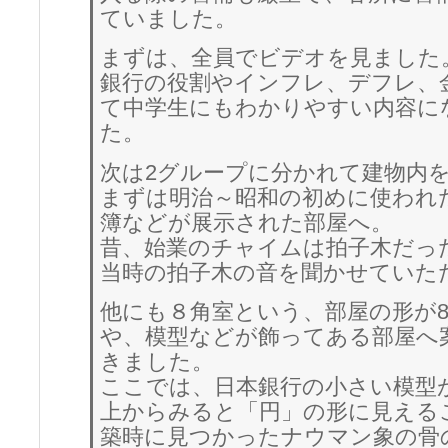
ていました。
まずは、全員でビデオを見ました
銀行の役割やインフレ、デフレ、
て中学生にもわかりやすい内容に
た。
次は2グループに分かれて建物内
まずは明治～昭和の初めに使われ
簿などが展示された部屋へ。
昔、始業のチャイムは拍子木だっ
当時の拍子木の音を聞かせていた
他にも８角室という、部屋の形が
や、模型などが飾ってある部屋へ
きました。
ここでは、日本銀行の小さい模型
上からみると「円」の形に見える
築時に見つかったナウマン象の骨