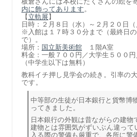
板倉さんには本校にたくさんの絵を
内に飾ってあります
。
【
立軌展
】
日時：２月８日（水）～２月２０日（
※入館は１７時３０分まで（最終日
で）。
場所：
国立新美術館
１階A室
料金：一般７００円／大学生５００円
（中学生以下は無料）
教科イチ押し見学会の続き。引率の
です。
中等部の生徒が日本銀行と貨幣博
ってきました。
日本銀行の外観は昔ながらの建物
建物とは雰囲気がずいぶん違って
入る際の警備も厳重で、各所に警