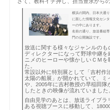
さて、教科イチ押し、担当豊永から
横浜の関内、日本大通り
に面した情報文化センタ
ーの中にあります。
名前の通り、放送番組専
門の公開施設です。
放送に関する様々なジャンルのも
ディレクターになって野球中継を
ニメのヒーローや懐かしいＣＭを
た。
常設以外に特別展として「吉村作
太陽の船展」が開かれていて、ミ
や、2005年に吉村教授の早稲田
したときの映像が流れていました
自由見学のあとは、放送ライブラ
ある視聴ブースに移動して、1800