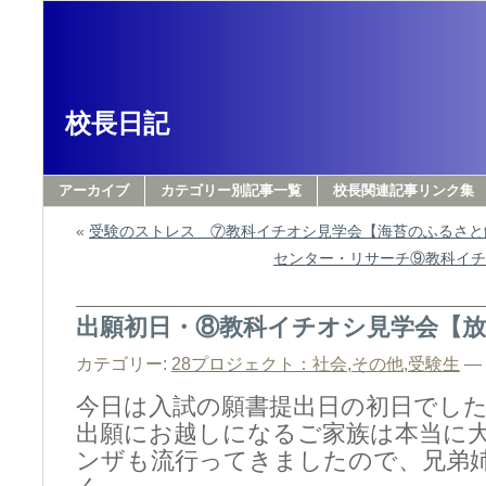
校長日記
アーカイブ
カテゴリー別記事一覧
校長関連記事リンク集
«
受験のストレス ⑦教科イチオシ見学会【海苔のふるさと
センター・リサーチ⑨教科イチ
出願初日・⑧教科イチオシ見学会【
カテゴリー:
28プロジェクト：社会
,
その他
,
受験生
— 
今日は入試の願書提出日の初日でし
出願にお越しになるご家族は本当に
ンザも流行ってきましたので、兄弟