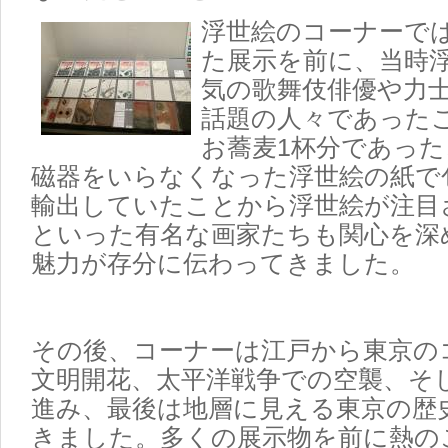
浮世絵のコーナーで
た展示を前に、当時
気の歌舞伎俳優や力
話題の人々であったこ
お蕎麦1杯分であっ
磁器をいらなくなった浮世絵の紙で
輸出していたことから浮世絵が注目
といった有名な画家たちも関心を深
魅力が存分に伝わってきました。
その後、コーナーは江戸から東京の
文明開花、太平洋戦争での空襲、そ
進み、最後は地層に見える東京の歴
きました。多くの展示物を前に熱の