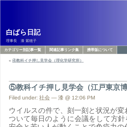
白ばら日記
理事長 漆 紫穂子
カテゴリー別記事一覧
関連記事リンク集
携帯版について
«
④教科イチ押し見学会（理化学研究所）
⑤教科イチ押し見学会（江戸東京
Filed under:
社会
— 漆 @ 12:06 PM
ウイルスの件で、刻一刻と状況が変
ついて毎日のように会議をして方針
安全と若い人が動くことで免疫力の