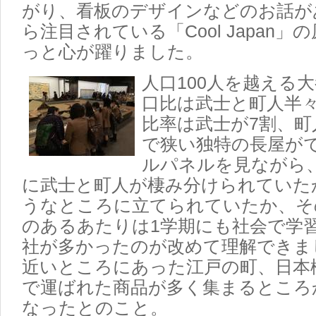
がり、看板のデザインなどのお話が
ら注目されている「Cool Japan
っと心が躍りました。
人口100人を越える
口比は武士と町人半
比率は武士が7割、町
で狭い独特の長屋が
ルパネルを見ながら
に武士と町人が棲み分けられていた
うなところに立てられていたか、そ
のあるあたりは1学期にも社会で学
社が多かったのが改めて理解できま
近いところにあった江戸の町、日本
で運ばれた商品が多く集まるところ
なったとのこと。