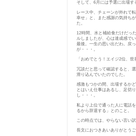
そして、6月には予選に出場す
レース中、チェーンが外れて転
幸せ」と、また感謝の気持ちが
た。
12時間、水と補給食だけだっ
ルしましたが、心は達成感でい
最後。一生の思い出だわ。戻っ
が・・・。
「おめでとう！エイジ2位、世
冗談だと思って確認すると、選
滑り込んでいたのでした。
感激もつかの間、出場するかど
とはいえ仕事はあるし、足切り
し・・・。
私より上位で通った人に電話を
るから辞退する」とのこと。
この時点では、やらない言い訳
長文におつきあいありがとうご