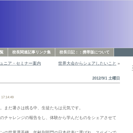
覧
校長関連記事リンク集
校長日記：：携帯版について
ュニア・セミナー案内
世界大会からシェアしたいこと
»
2012/9/1 土曜日
17:14:49
。まだ暑さは残る中、生徒たちは元気です。
のチャレンジの報告をし、体験から学んだものをシェアさせて
ンの世界選手権、年齢別部門の日本代表に選ばれ、スペインで