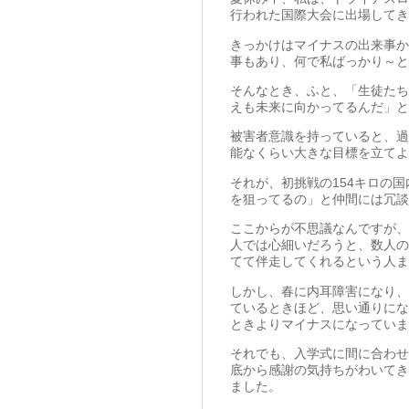
行われた国際大会に出場してき
きっかけはマイナスの出来事か
事もあり、何で私ばっかり～と
そんなとき、ふと、「生徒たち
えも未来に向かってるんだ」と
被害者意識を持っていると、過
能なくらい大きな目標を立てよ
それが、初挑戦の154キロの
を狙ってるの」と仲間には冗談
ここからが不思議なんですが、
人では心細いだろうと、数人の
てて伴走してくれるという人ま
しかし、春に内耳障害になり、
ているときほど、思い通りにな
ときよりマイナスになっていま
それでも、入学式に間に合わせ
底から感謝の気持ちがわいてき
ました。