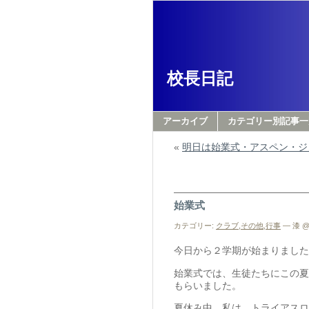
校長日記
アーカイブ
カテゴリー別記事一
«
明日は始業式・アスペン・ジ
始業式
カテゴリー:
クラブ
,
その他
,
行事
— 漆 @ 
今日から２学期が始まりました
始業式では、生徒たちにこの夏
もらいました。
夏休み中、私は、トライアスロ