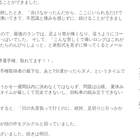
ることができました。
倒したとき、「歩けなかったんだから、ここにいられるだけで
沸いてきて、不思議と痛みを感じずに、続けることができまし
たので、最後のランでは、足より胃が痛くなり、這うようにゴー
っぱいでした。 そして、「こんな苦しくて痛いロングはこれが
たらのんびりしよっと」と表彰式を見ずに帰ってくるとメール
界選手権、取れてます！！」
手権取得者の最下位、あと7分遅かったらダメ。というタイムで
うかを一週間以内に決めなくてはならず、問題は山積。 夏休み
タイムが厳しくて完走できないし、自転車の組み立てできない
すると、「日の丸背負って行くのに、絶対、足切りに引っかか
が頭の中をグルグルと回っていました。
ざいました。続きは明日。