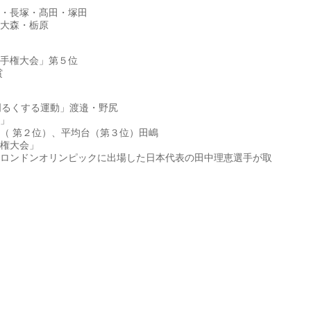
・長塚・髙田・塚田
大森・栃原
手権大会」第５位
賞
明るくする運動」渡邉・野尻
」
（ 第２位）、平均台（第３位）田嶋
権大会」
ロンドンオリンピックに出場した日本代表の田中理恵選手が取