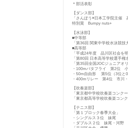
＊部活表彰
【ダンス部】
「さんぽう
×
日本工学院主催 高
特別賞 Bumpy nuts+
【水泳部】
■中等部
「第36回 関東中学校水泳競技
■高等部
「平成24年度 品川区社会を
「第80回 日本高等学校選手権
「第35回全国JOCジュニア
・100mバタフライ 第2位 
・50m自由形 第5位（3位と0
・400mリレー 第4位 市川
【吹奏楽部】
「東京都中学校吹奏楽コンクー
「東京都高等学校吹奏楽コンク
【テニス部】
「第１ブロック春季大会」
・シングルス３位 妹尾
・ダブルス２位 妹尾・河野