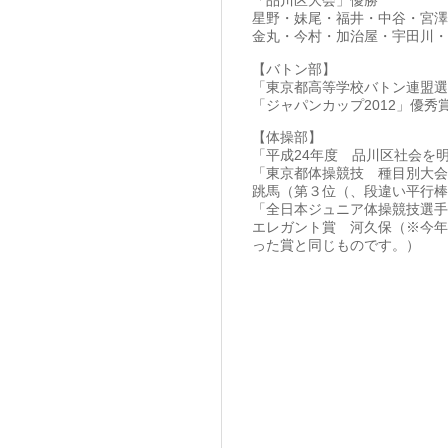
「品川区大会」優勝
星野・妹尾・福井・中谷・宮澤
金丸・今村・加治屋・宇田川・
【バトン部】
「東京都高等学校バトン連盟選
「ジャパンカップ2012」優秀
【体操部】
「平成24年度 品川区社会を
「東京都体操競技 種目別大会
跳馬（第３位（、段違い平行棒
「全日本ジュニア体操競技選手
エレガント賞 河久保（※今年
った賞と同じものです。）