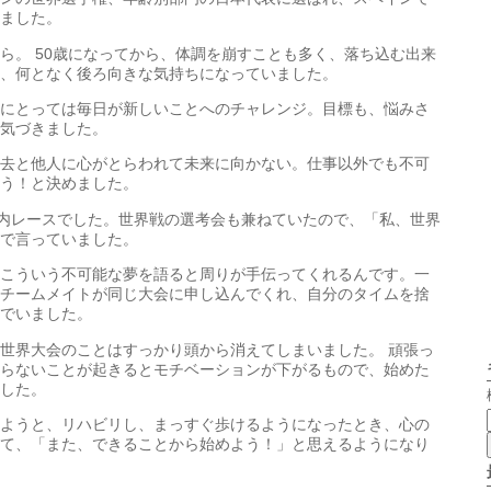
ました。
ら。 50歳になってから、体調を崩すことも多く、落ち込む出来
、何となく後ろ向きな気持ちになっていました。
にとっては毎日が新しいことへのチャレンジ。目標も、悩みさ
気づきました。
去と他人に心がとらわれて未来に向かない。仕事以外でも不可
う！と決めました。
国内レースでした。世界戦の選考会も兼ねていたので、「私、世界
で言っていました。
こういう不可能な夢を語ると周りが手伝ってくれるんです。一
チームメイトが同じ大会に申し込んでくれ、自分のタイムを捨
でいました。
世界大会のことはすっかり頭から消えてしまいました。 頑張っ
らないことが起きるとモチベーションが下がるもので、始めた
した。
ようと、リハビリし、まっすぐ歩けるようになったとき、心の
て、「また、できることから始めよう！」と思えるようになり