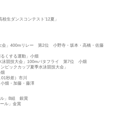
校生ダンスコンテスト’12夏」
大会」400mリレー 第2位 小野寺・坂本・高橋・佐藤
明るくする運動」小畑
水泳競技大会」100mバタフライ 第7位 小畑
オリンピックカップ夏季水泳競技大会」
小畑
.01秒差）市川
・小畑・加藤・藤澤
ル」B組 銀賞
ール」金賞