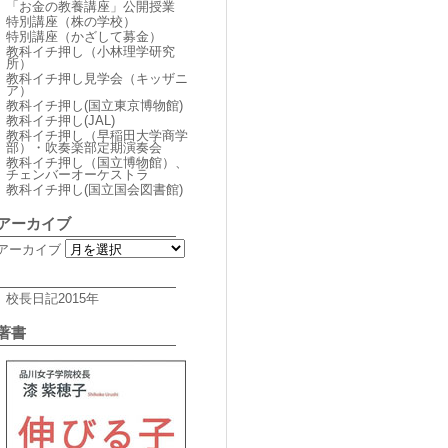
「お金の教養講座」公開授業
特別講座（株の学校）
特別講座（かざして募金）
教科イチ押し（小林理学研究
所）
教科イチ押し見学会（キッザニ
ア）
教科イチ押し(国立東京博物館)
教科イチ押し(JAL)
教科イチ押し（早稲田大学商学
部）・吹奏楽部定期演奏会
教科イチ押し（国立博物館）、
チェンバーオーケストラ
教科イチ押し(国立国会図書館)
アーカイブ
アーカイブ
校長日記2015年
著書