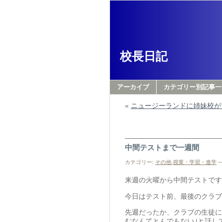
校長日記
アーカイブ
カテゴリー別記事一
«
ニュージーランドに姉妹校が
中間テストまで一週間
カテゴリー:
その他
,
授業・学習・進学
—
来週の火曜から中間テストです
今日はテスト前、最後のクラブ
先週だったか、クラブの生徒に
むなんてとんでもない｣と話し