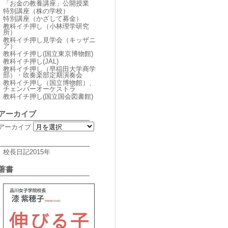
「お金の教養講座」公開授業
特別講座（株の学校）
特別講座（かざして募金）
教科イチ押し（小林理学研究
所）
教科イチ押し見学会（キッザニ
ア）
教科イチ押し(国立東京博物館)
教科イチ押し(JAL)
教科イチ押し（早稲田大学商学
部）・吹奏楽部定期演奏会
教科イチ押し（国立博物館）、
チェンバーオーケストラ
教科イチ押し(国立国会図書館)
アーカイブ
アーカイブ
校長日記2015年
著書