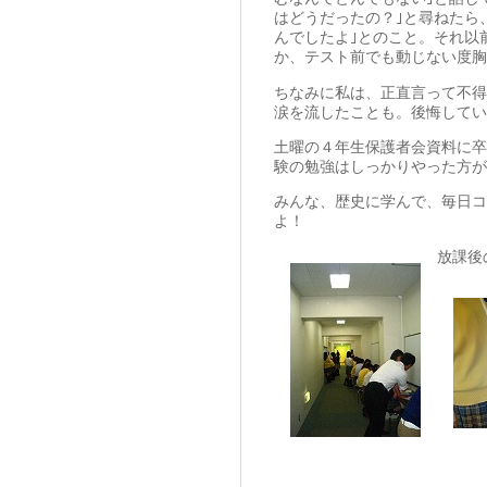
はどうだったの？｣と尋ねたら
んでしたよ｣とのこと。それ以
か、テスト前でも動じない度胸
ちなみに私は、正直言って不得
涙を流したことも。後悔してい
土曜の４年生保護者会資料に卒
験の勉強はしっかりやった方が
みんな、歴史に学んで、毎日コ
よ！
放課後