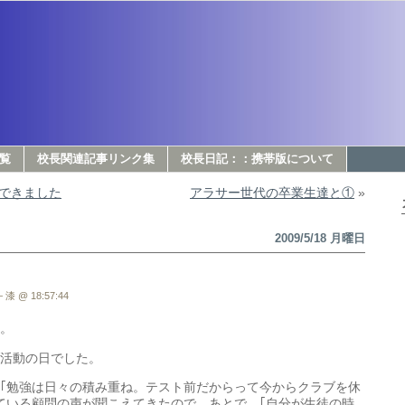
覧
校長関連記事リンク集
校長日記：：携帯版について
できました
アラサー世代の卒業生達と①
»
2009/5/18 月曜日
 漆 @ 18:57:44
。
活動の日でした。
｢勉強は日々の積み重ね。テスト前だからって今からクラブを休
ている顧問の声が聞こえてきたので、あとで、｢自分が生徒の時