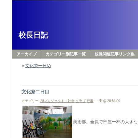
校長日記
アーカイブ
カテゴリー別記事一覧
校長関連記事リンク集
«
文化祭一日め
文化祭二日目
カテゴリー:
28プロジェクト：社会
,
クラブ
,
行事
— 漆 @ 20:51:00
美術部。全員で部屋一杯の大きな