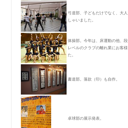
弓道部、子どもだけでなく、大人
しゃいました。
体操部。今年は、床運動の他、段
レベルのクラブの離れ業にお客様
た。
書道部。落款（印）も自作。
卓球部の展示発表。