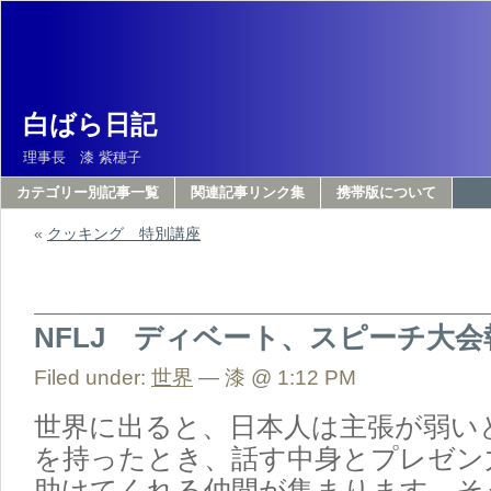
白ばら日記
理事長 漆 紫穂子
カテゴリー別記事一覧
関連記事リンク集
携帯版について
«
クッキング 特別講座
NFLJ ディベート、スピーチ大会
Filed under:
世界
— 漆 @ 1:12 PM
世界に出ると、日本人は主張が弱い
を持ったとき、話す中身とプレゼン
助けてくれる仲間が集まります。そ