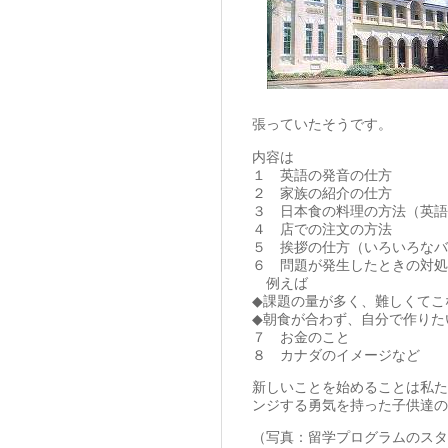
張っていたそうです。
内容は
１ 英語の発音の仕方
２ 家族の紹介の仕方
３ 日本食の料理の方法（英語
４ 店での注文の方法
５ 挨拶の仕方（いろいろなバ
６ 問題が発生したときの対処
例えば
◆課題の量が多く、難しくてこ
◆朝食が合わず、自分で作りた
７ お金のこと
８ カナダのイメージなど
新しいことを始めることは私た
ンジする勇気を持った子供達の
（写真：留学プログラムのスタ