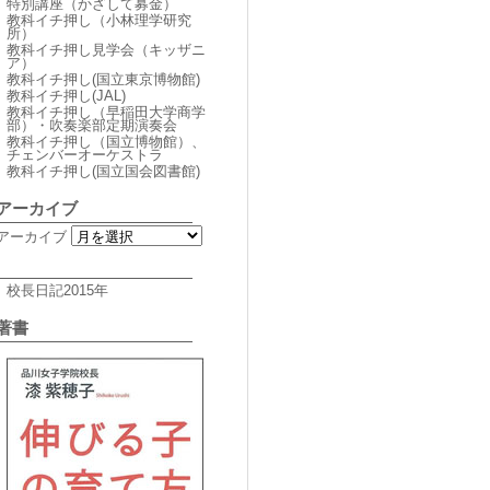
特別講座（かざして募金）
教科イチ押し（小林理学研究
所）
教科イチ押し見学会（キッザニ
ア）
教科イチ押し(国立東京博物館)
教科イチ押し(JAL)
教科イチ押し（早稲田大学商学
部）・吹奏楽部定期演奏会
教科イチ押し（国立博物館）、
チェンバーオーケストラ
教科イチ押し(国立国会図書館)
アーカイブ
アーカイブ
校長日記2015年
著書