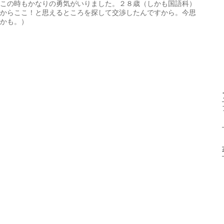
この時もかなりの勇気がいりました。２８歳（しかも国語科）
からここ！と思えるところを探して交渉したんですから。今思
かも。）