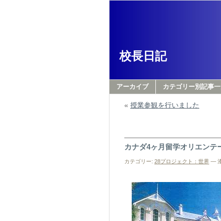
校長日記
アーカイブ
カテゴリー別記事一
«
授業参観を行いました
カナダ4ヶ月留学オリエンテ
カテゴリー:
28プロジェクト：世界
— 漆