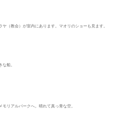
ラヤ（教会）が室内にあります。マオリのショーも見ます。
きな船。
メモリアルパークへ。晴れて真っ青な空。