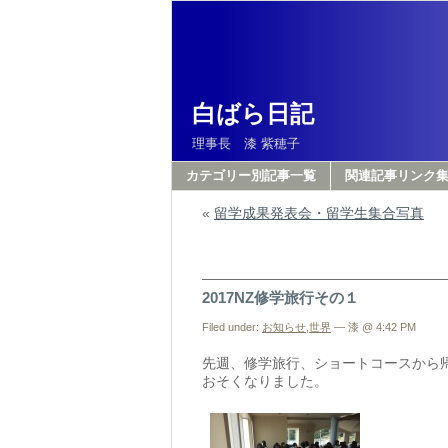
白ばら日記
理事長 漆 紫穂子
カテゴリー別記事一覧
関連記事リンク
«
留学成果発表会・留学生集合写真
2017NZ修学旅行その１
Filed under:
お知らせ
,
世界
— 漆 @ 4:42 PM
先週、修学旅行、ショートコースから
おそくなりました。