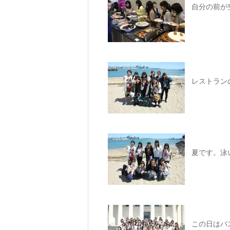
自分の前が
レストラン
夏です。泳
この日はバ