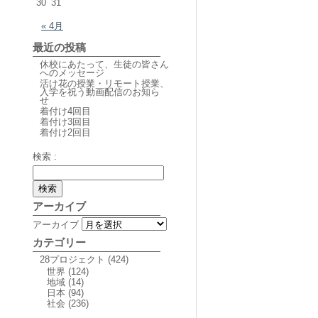
30
31
« 4月
最近の投稿
休校にあたって、生徒の皆さん
へのメッセージ
活け花の授業・リモート授業、
入学を祝う動画配信のお知ら
せ
着付け4回目
着付け3回目
着付け2回目
検索 :
アーカイブ
アーカイブ
カテゴリー
28プロジェクト
(424)
世界
(124)
地域
(14)
日本
(94)
社会
(236)