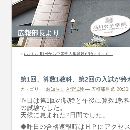
広報部長より
«
いよいよ明日から中等部入学試験が始まります。
第1回、算数1教科、第2回の入試が終
カテゴリー:
お知らせ
,
入学試験
— 広報部長 @ 20:30:
昨日は第1回の試験と午後に算数1教
の試験でした。
天候に恵まれた2日間でした。
◆昨日の合格速報時はＨＰにアクセ