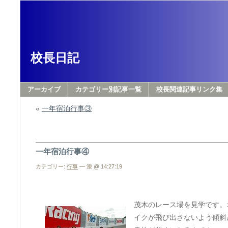
校長日記
アーカイブ
カテゴリー別記事一覧
校長関連記事リンク集
«
一年宿泊行事③
一年宿泊行事④
カテゴリー:
行事
— 漆 @ 14:27:19
茂木のレース場を見学です。
イクが飛び出さないよう傾斜