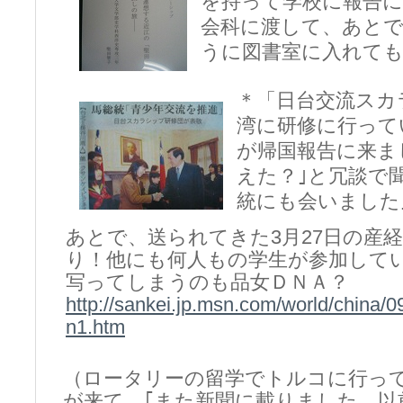
を持って学校に報告
会科に渡して、あと
うに図書室に入れて
＊「日台交流スカ
湾に研修に行って
が帰国報告に来ま
えた？｣と冗談で
統にも会いました
あとで、送られてきた3月27日の産
り！他にも何人もの学生が参加して
写ってしまうのも品女ＤＮＡ？
http://sankei.jp.msn.com/world/china
n1.htm
（ロータリーの留学でトルコに行っ
が来て、｢また新聞に載りました。以