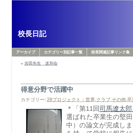
校長日記
アーカイブ
カテゴリー別記事一覧
校長関連記事リンク集
«
吉田先生 送別会
得意分野で活躍中
カテゴリー:
28プロジェクト：世界
,
クラブ
,
その他
,
卒
＊「第11回
司馬遼太郎
選ばれた卒業生の堅田
中）の論文が完成しま