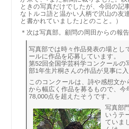
ときの写真だけでしたが、今回の記
なトルコ語と温かい人柄で沢山の友
と書かれていました｣とのこと。）
＊次は写真部。顧問の岡田からの報
写真部では時々作品発表の場とし
ールに作品を応募しています。
第52回全国学芸科学コンクールの
部1年生片桐さんの作品が見事に
このコンクールは、詩や感想文か
から幅広く作品を募るもので、今
78,000点を超えたそうです。
写真部
いうテ
ていま