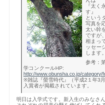
んは
『太く
す』
という
写真を
太い幹
ですが
相まっ
ッセー
します
参考：第
学コンクールHP:
http://www.obunsha.co.jp/category/
※雑誌『螢雪時代』（平成2１年3
入賞者が掲載されています。
明日は入学式です。新入生のみなさ