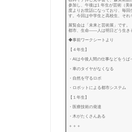
参加し、午後は1 年生が芸術（美術
度よりお世話になっており、毎回
す。今回は中学生と高校生、それ
展覧会は「未来と芸術展」です。 
都市、生命――人は明日どう生き
◆事前ワークシートより
【４年生】
・AIは今後人間の仕事などをうば
・車のタイヤがなくなる
・自然を守るロボ
・ロボットによる都市システム
【１年生】
・医療技術の発達
・木がたくさんある
＋＋＋