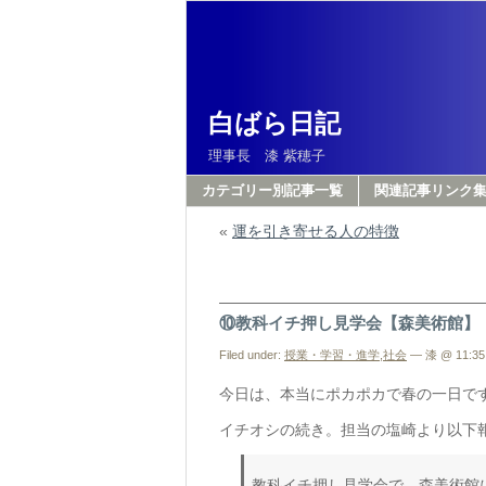
白ばら日記
理事長 漆 紫穂子
カテゴリー別記事一覧
関連記事リンク
«
運を引き寄せる人の特徴
⑩教科イチ押し見学会【森美術館】
Filed under:
授業・学習・進学
,
社会
— 漆 @ 11:35
今日は、本当にポカポカで春の一日で
イチオシの続き。担当の塩崎より以下
教科イチ押し見学会で、森美術館