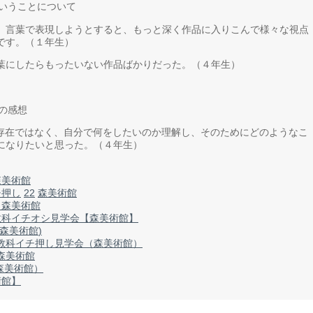
ということについて
、言葉で表現しようとすると、もっと深く作品に入りこんで様々な視点
です。（１年生）
葉にしたらもったいない作品ばかりだった。（４年生）
の感想
な存在ではなく、自分で何をしたいのか理解し、そのためにどのようなこ
になりたいと思った。（４年生）
森美術館
チ押し
22
森美術館
し森美術館
教科イチオシ見学会【森美術館】
森美術館
)
教科イチ押し見学会（森美術館）
森美術館
森美術館）
術館】