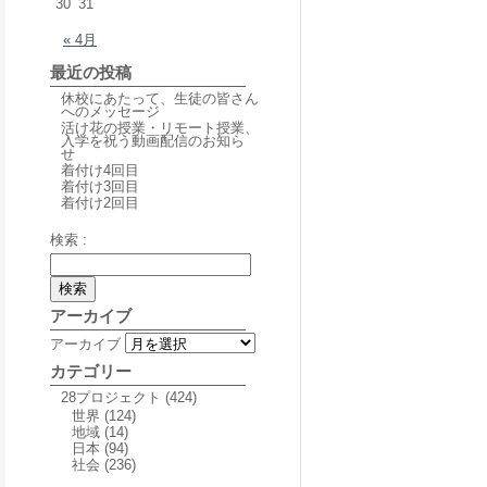
30
31
« 4月
最近の投稿
休校にあたって、生徒の皆さん
へのメッセージ
活け花の授業・リモート授業、
入学を祝う動画配信のお知ら
せ
着付け4回目
着付け3回目
着付け2回目
検索 :
アーカイブ
アーカイブ
カテゴリー
28プロジェクト
(424)
世界
(124)
地域
(14)
日本
(94)
社会
(236)