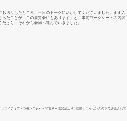
にお送りしたところ、当日のトークに活かしてくださいました。まず入
さったことが、この展覧会にもあります」と、事前ワークシートの内容
くださり、それから会場へ進んでいきました。
リエイティブ・コモンズ表示 – 非営利 – 改変禁止 4.0 国際」ライセンスの下で許諾されて