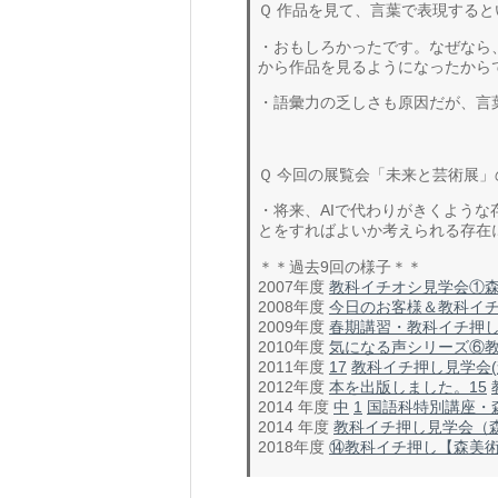
Ｑ 作品を見て、言葉で表現する
・おもしろかったです。なぜなら
から作品を見るようになったから
・語彙力の乏しさも原因だが、言
Ｑ 今回の展覧会「未来と芸術展」
・将来、AIで代わりがきくよう
とをすればよいか考えられる存在
＊＊過去9回の様子＊＊
2007年度
教科イチオシ見学会①
2008年度
今日のお客様＆教科イ
2009年度
春期講習・教科イチ押
2010年度
気になる声シリーズ⑥
2011年度
17
教科イチ押し見学会
(
2012年度
本を出版しました。
15
2014 年度
中
1
国語科特別講座・
2014 年度
教科イチ押し見学会（
2018年度
⑭教科イチ押し【森美