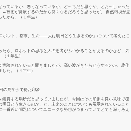
なっているか、悪くなっているか、どっちだと思うか、とおっしゃった
」→技術が発展するのだから良くなるだろうと思ったが、 自然環境が悪
ったから。（１年生）
、ロボット、都市、生命――人は明日どう生きるのか」について考えたこ
ったら、ロボットの思考と人の思考がぶつかることがあるのかなど、気
。（１年生）
で実験されていると聞きましたが、高い波がきたらどうするのか、農作
ました。（４年生）
今回の見学会で得た印象
を鑑賞する場所だと思っていましたが、今回はその印象を良い意味で覆
は明日どう生きるのか」と、未来のことについても展示されていること
に一番近い問題についてユニークな発想がつまっていてとても深く考え