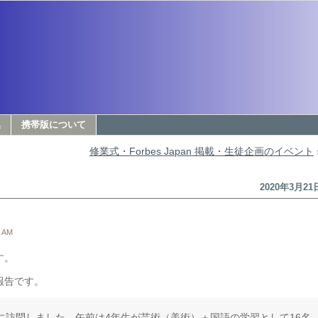
集
携帯版について
修業式・Forbes Japan 掲載・生徒企画のイベント
2020年3月21
 AM
す。
報告です。
に訪問しました。午前は4年生が芸術（美術）＋国語の学習として16名