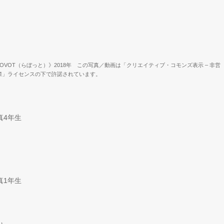
OVOT（らぼっと）》2018年 この写真／動画は「クリエイティブ・コモンズ表示 – 非営
0 国際」ライセンスの下で許諾されています。
真4年生
真1年生