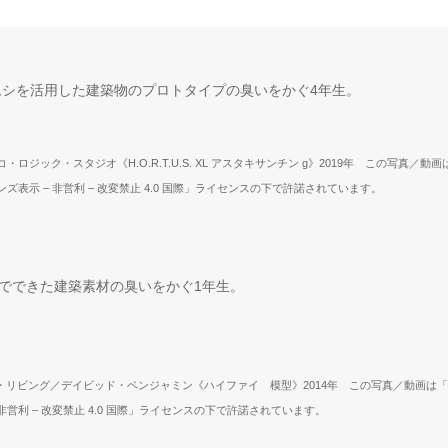
ムシを活用した建築物のプロトタイプの臭いをかぐ4年生。
ロジック・スタジオ《H.O.R.T.U.S. XL アスタキサンチン g》2019年 この写真／動画
ズ表示 – 非営利 – 改変禁止 4.0 国際」ライセンスの下で許諾されています。
でできた建築素材の臭いをかぐ1年生。
・リビング／デイビッド・ベンジャミン《ハイファイ 模型》2014年 この写真／動画は
非営利 – 改変禁止 4.0 国際」ライセンスの下で許諾されています。