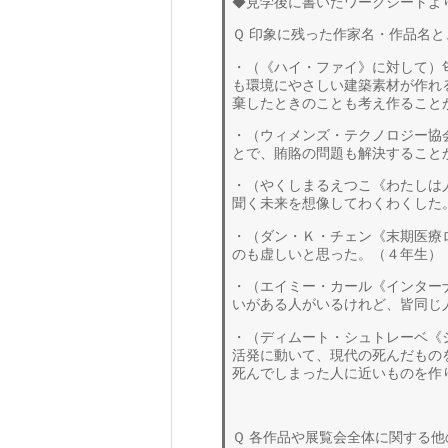
◆見学後に書いたワークシートよ
Ｑ 印象に残った作家名・作品名
・（《ハイ・ファイ》に対して）
も環境にやさしい建築素材が作れ
棄したときのことも考え作ること
・（ウィメンズ・テクノロジー協
とで、賄賂の問題も解決すること
・（やくしまるえつこ《わたしは
聞く未来を想像してわくわくした
・（ダン・Ｋ・チェン《末期医療
のも虚しいと思った。（４年生）
・（エイミー・カール《インター
いがある人がいるけれど、皆同じ
・（ディムート・シュトレーベ《
活発に動いて、現代の死んだもの
死んでしまった人に近いものを作
Ｑ 各作品や展覧会全体に関する