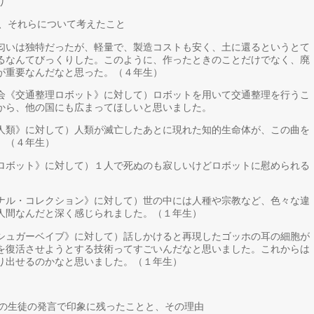
り
と、それらについて考えたこと
匂いは独特だったが、軽量で、製造コストも安く、土に還るというとて
るなんてびっくりした。このように、作ったときのことだけでなく、廃
が重要なんだなと思った。（４年生）
会《交通整理ロボット》に対して）ロボットを用いて交通整理を行うこ
から、他の国にも広まってほしいと思いました。
人類》に対して）人類が滅亡したあとに現れた知的生命体が、この曲を
。（４年生）
ロボット》に対して）１人で死ぬのも寂しいけどロボットに慰められる
ナル・コレクション》に対して）世の中には人種や宗教など、色々な違
人間なんだと深く感じられました。（１年生）
シュガーベイブ》に対して）話しかけると再現したゴッホの耳の細胞が
を復活させようとする技術ってすごいんだなと思いました。これからは
り出せるのかなと思いました。（１年生）
他の生徒の発言で印象に残ったことと、その理由