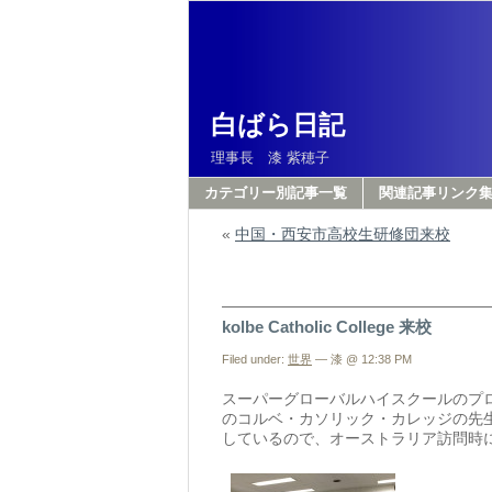
白ばら日記
理事長 漆 紫穂子
カテゴリー別記事一覧
関連記事リンク
«
中国・西安市高校生研修団来校
kolbe Catholic College 来校
Filed under:
世界
— 漆 @ 12:38 PM
スーパーグローバルハイスクールのプ
のコルベ・カソリック・カレッジの先
しているので、オーストラリア訪問時