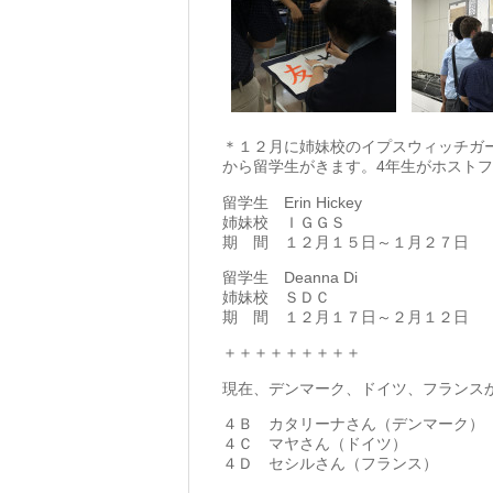
＊１２月に姉妹校のイプスウィッチガ
から留学生がきます。4年生がホスト
留学生 Erin Hickey
姉妹校 ＩＧＧＳ
期 間 １２月１５日～１月２７日
留学生 Deanna Di
姉妹校 ＳＤＣ
期 間 １２月１７日～２月１２日
＋＋＋＋＋＋＋＋＋
現在、デンマーク、ドイツ、フランス
４Ｂ カタリーナさん（デンマーク）
４Ｃ マヤさん（ドイツ）
４Ｄ セシルさん（フランス）