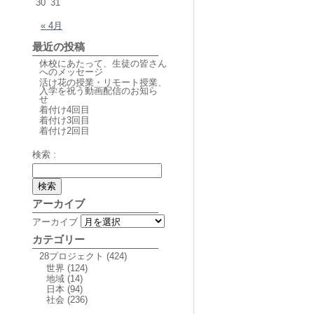
30
31
« 4月
最近の投稿
休校にあたって、生徒の皆さん
へのメッセージ
活け花の授業・リモート授業、
入学を祝う動画配信のお知ら
せ
着付け4回目
着付け3回目
着付け2回目
検索 :
アーカイブ
アーカイブ
カテゴリー
28プロジェクト
(424)
世界
(124)
地域
(14)
日本
(94)
社会
(236)