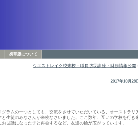
集
携帯版について
ウエストレイク校来校・職員防災訓練・財務情報公開
2017年10月28
ログラムの一つとしても、交流をさせていただいている、オーストラリ
生と生徒のみなさんが来校なさいました。ここ数年、互いの学校を行き
にお世話になった子と再会するなど、友達の輪が広がっています。