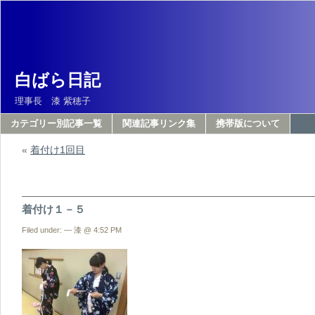
白ばら日記
理事長 漆 紫穂子
カテゴリー別記事一覧
関連記事リンク集
携帯版について
«
着付け1回目
着付け１－５
Filed under: — 漆 @ 4:52 PM