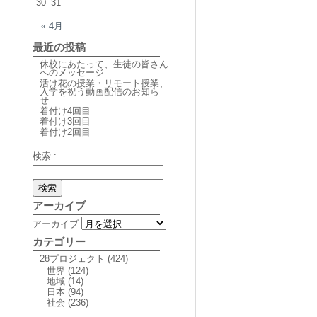
30
31
« 4月
最近の投稿
休校にあたって、生徒の皆さん
へのメッセージ
活け花の授業・リモート授業、
入学を祝う動画配信のお知ら
せ
着付け4回目
着付け3回目
着付け2回目
検索 :
アーカイブ
アーカイブ
カテゴリー
28プロジェクト
(424)
世界
(124)
地域
(14)
日本
(94)
社会
(236)