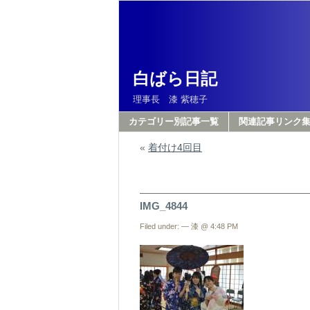
白ばら日記
理事長 漆 紫穂子
カテゴリー別記事一覧
関連記事リンク
«
着付け4回目
IMG_4844
Filed under: — 漆 @ 4:48 PM