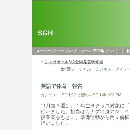
SGH
スーパーグローバルハイスクール(SGH)について
«
シンガポール3校合同発表研修会
第4回ソーシャル・ビジネス・アイデ
英語で体育 報告
カテゴリー:
SGH
,
SGH活動
— SGH @ 1:06 PM
11月第３週は、１年生６クラス対象に
行いました。担当はカナダ出身のジェイ
授業案をもとに、準備運動から倒立前転
行いました。