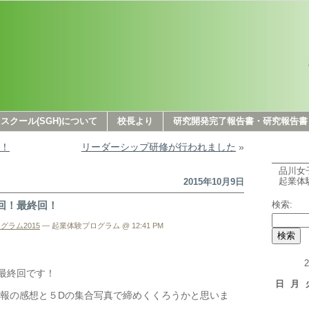
クール(SGH)について
校長より
研究開発完了報告書・研究報告書
回！
リーダーシップ研修が行われました
»
品川女
起業体
2015年10月9日
回！最終回！
検索:
グラム2015
— 起業体験プログラム @ 12:41 PM
最終回です！
日
月
報の感想と５Dの集合写真で締めくくろうかと思いま