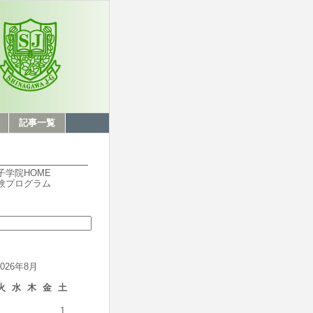
記事一覧
子学院HOME
験プログラム
2026年8月
火
水
木
金
土
1