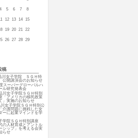
4
5
6
7
8
11
12
13
14
15
18
19
20
21
22
25
26
27
28
29
投稿
 品川女子学院 ＳＧＨ特
 公開講演会のお知らせ
8年度スーパーグローバルハ
ール研究発表会
品川女子学院ＳＧＨ特別
座「アメリカの移民政策
て」実施のお知らせ
品川女子学院ＳＧＨ特別公
「介護問題に挑戦した女
ダーに起業マインドを学
子学院ＳＧＨ特別講座
時代の人材育成とアントル
ーシップ」を考える会実
知らせ