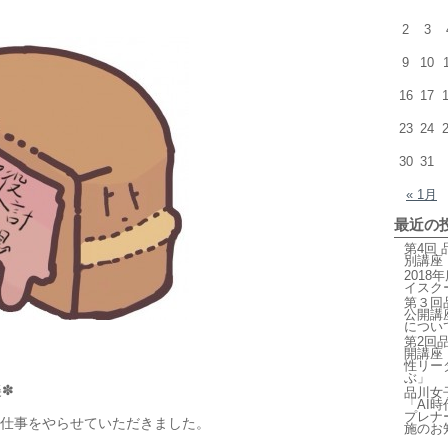
2
3
9
10
16
17
23
24
30
31
« 1月
最近の
第4回
別講座
201
イスク
第３回
公開講
につい
第2回
開講座
性リー
ぶ」
美✽
品川女
「AI
プレナ
仕事をやらせていただきました。
施のお