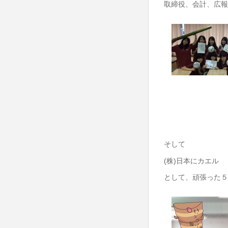
取締役、会計、広報
そして
(株)日本にカエル
として、頑張った５Ｄで!!