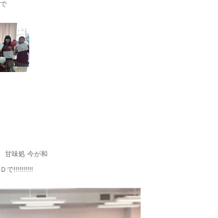
で
 甘味処 今が和
!!!!!!!!