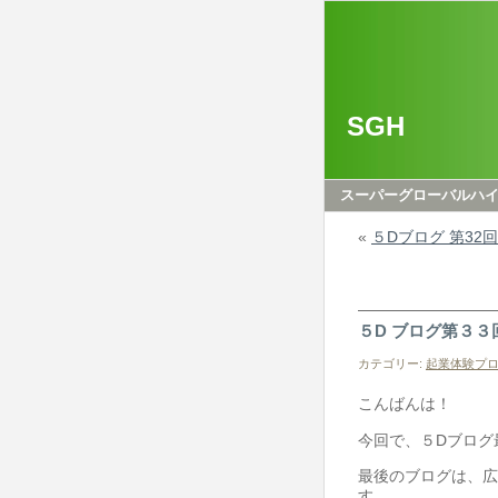
SGH
スーパーグローバルハイス
«
５Dブログ 第32
５D ブログ第３３
カテゴリー:
起業体験プロ
こんばんは！
今回で、５Dブログ
最後のブログは、広
す。