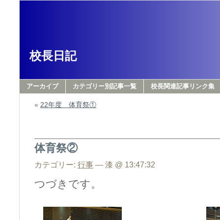
校長日記
アーカイブ
カテゴリー別記事一覧
校長関連記事リンク集
«
22年度 体育祭①
体育祭②
カテゴリー:
行事
— 漆 @ 13:47:32
つづきです。