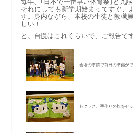
毎年、｢日本で一番早い体育祭｣と冗
それにしても新学期始まってすぐ、
す。身内ながら、本校の生徒と教職
しい！
と、自慢はこれくらいで、ご報告で
会場の事情で前日の準備が
各クラス、手作りの旗をセ