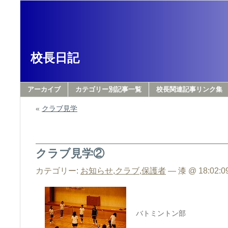
校長日記
アーカイブ
カテゴリー別記事一覧
校長関連記事リンク集
«
クラブ見学
クラブ見学②
カテゴリー:
お知らせ
,
クラブ
,
保護者
— 漆 @ 18:02:0
バトミントン部