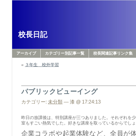
校長日記
アーカイブ
カテゴリー別記事一覧
校長関連記事リンク集
«
３年生 校外学習
パブリックビューイング
カテゴリー:
未分類
— 漆 @ 17:24:13
昨日の放課後は、特別講座が三つありました。それぞれを少
室もすごい熱気でした。好きな講座を取っているからでしょ
企業コラボや起業体験など、全員が