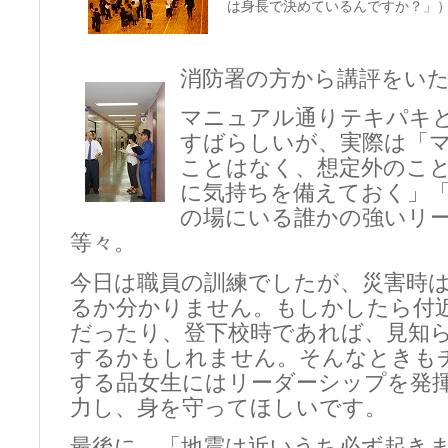
は身長で決めているんですか？」
消防署の方から講評をい
マニュアル通りテキパキ
すばらしいが、実際は「
ことはなく、想定外のこ
に気持ちを備えておく」
の場にいる誰かの強いリ
等々。
今日は職員の訓練でしたが、災害時
るか分かりません。もしかしたら付
だったり、登下校時であれば、見知
するかもしれません。そんなときも
する品女生にはリーダーシップを発
力し、身を守ってほしいです。
最後に、「地震は近いうち必ず起き