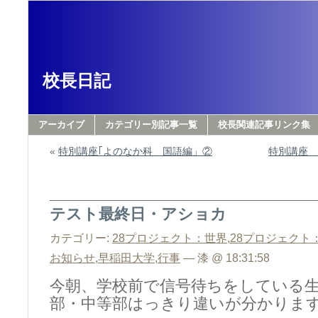
校長日記
アーカイブ
カテゴリー別記事一覧
校長関連記事リンク集
«
特別講座｢よのなか科 国語編」②
特別講座
テスト最終日・アショカ
カテゴリー:
28プロジェクト：世界
,
28プロジェクト
お知らせ
,
早稲田大学
,
行事
— 漆 @ 18:31:58
今朝、学校前で信号待ちをしている
部・中等部はっきり違いが分かりま