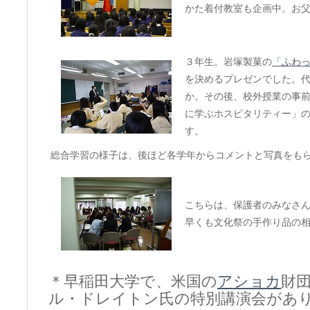
かた着付教室も企画中。お
３年生。岩塚製菓の
「ふわ
を決めるプレゼンでした。
か。その後、校外授業の事
に学ぶホスピタリティー」
す。
総合学習の様子は、後ほど各学年からコメントと写真をも
こちらは、保護者のみなさ
早くも文化祭の手作り品の
＊早稲田大学で、米国の
アショカ
財
ル・ドレイトン氏の特別講演会があ