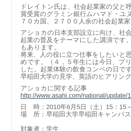
ドレイトン氏は、社会起業家の父と
賞受賞のグラミン銀行ムハマド・ユ
７０カ国、２７００人余の社会起業
アショカの日本支部設立に向け、社
起業の普及をテーマにした講演です
もあります。
将来、人の役に立つ仕事をしたいと
めです。（４，５年生には今日、プ
した。起業体験の飲食コンペの日で
早稲田大学の見学、英語のヒアリン
アショカに関する記事
http://www.asahi.com/national/updat
日 時：2010年6月5日（土）15：15～
場 所：早稲田大学早稲田キャンパス1
対象者：学生