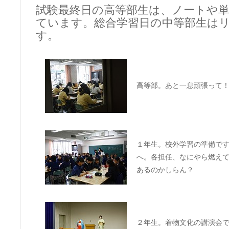
試験最終日の高等部生は、ノートや
ています。総合学習日の中等部生は
す。
高等部。あと一息頑張って
１年生。校外学習の準備で
へ。各担任、なにやら燃え
あるのかしらん？
２年生。着物文化の講演会