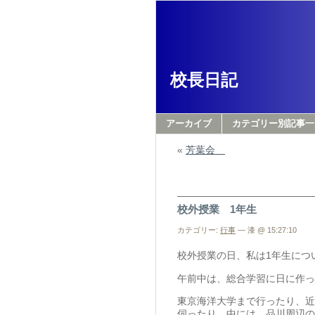
校長日記
アーカイブ
カテゴリー別記事一
«
芳葉会
校外授業 1年生
カテゴリー:
行事
— 漆 @ 15:27:10
校外授業の日、私は1年生につ
午前中は、総合学習に日に作っ
東京海洋大学まで行ったり、近
伺ったり、中には、品川周辺の