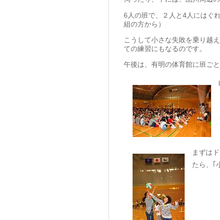
6人の班で、２人と4人にはぐ
組の方から）
こうして小さな失敗を乗り越え
ての練習にもなるのです。
午後は、有明の体育館に班ごと
まずはド
たら、｢