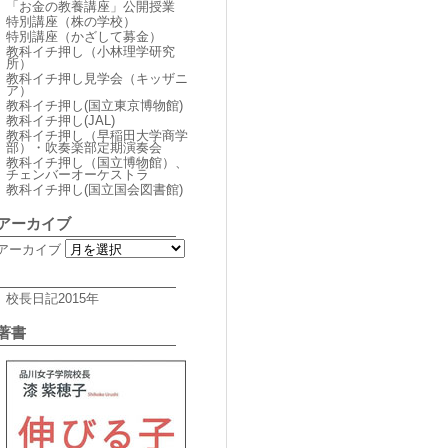
「お金の教養講座」公開授業
特別講座（株の学校）
特別講座（かざして募金）
教科イチ押し（小林理学研究
所）
教科イチ押し見学会（キッザニ
ア）
教科イチ押し(国立東京博物館)
教科イチ押し(JAL)
教科イチ押し（早稲田大学商学
部）・吹奏楽部定期演奏会
教科イチ押し（国立博物館）、
チェンバーオーケストラ
教科イチ押し(国立国会図書館)
アーカイブ
アーカイブ
校長日記2015年
著書