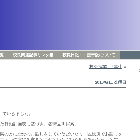
覧
校長関連記事リンク集
校長日記：：携帯版について
校外授業 2年生
»
2010/6/11 金曜日
いていきました。
た行動計画表に基づき、各班品川探索。
隣の方に歴史のお話しをしていただいたり、区役所でお話しを
ホテルの方に客室まで見せていただいた班もあったそうです。