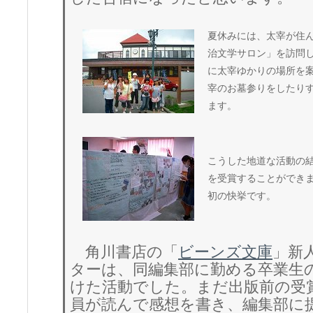
夏休みには、太宰が住
治文学サロン」を訪問
に太宰ゆかりの場所を
宰のお墓参りをしたり
ます。
こうした地道な活動の
を受賞することができ
初の快挙です。
角川書店の「
ビーンズ文庫
」新
ターは、同編集部に勤める卒業生
けた活動でした。まだ出版前の受
員が読んで感想を書き、編集部に