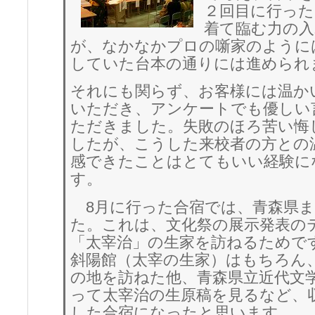
２回目に行った
着て臨む力の
が、なかなかプロの噺家のように
していた台本の通りには進められ
それにも関らず、お客様には温か
いただき、アンケートでも優しい
ただきました。失敗のほろ苦い悔
したが、こうした来校者の方との
感できたことはとてもいい経験に
す。
8月に行った合宿では、青森県ま
た。これは、文化祭の展示発表の
「太宰治」の生家を訪ねるためで
斜陽館（太宰の生家）はもちろん
の地を訪ねた他、青森県立近代文
って太宰治の生原稿を見るなど、
した合宿になったと思います。