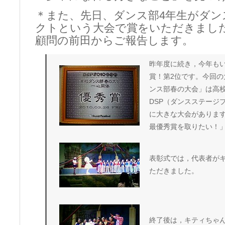
＊また、先日、ダンス部4年生がダン
クトという大会で賞をいただきまし
顧問の前田からご報告します。
昨年度に続き，今年も
賞！第2位です。今回の
ンス部春の大会」は高校
DSP（ダンスステージ
に大きな大会がありま
最優秀賞を取りたい！
表彰式では，代表者が
ただきました。
終了後は，キティちゃん