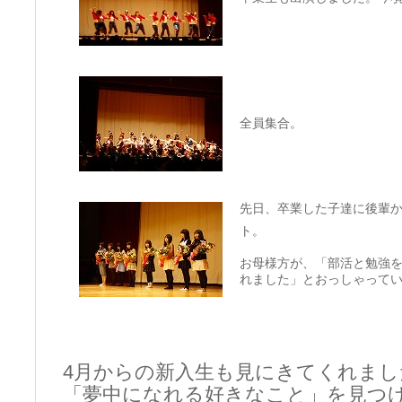
全員集合。
先日、卒業した子達に後輩
ト。
お母様方が、「部活と勉強
れました」とおっしゃって
4月からの新入生も見にきてくれまし
「夢中になれる好きなこと」を見つ