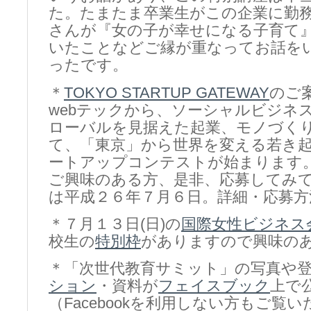
た。たまたま卒業生がこの企業に勤
さんが『女の子が幸せになる子育て
いたことなどご縁が重なってお話を
ったです。
＊
TOKYO STARTUP GATEWAY
のご
webテックから、ソーシャルビジネ
ローバルを見据えた起業、モノづく
て、「東京」から世界を変える若き
ートアップコンテストが始まります
ご興味のある方、是非、応募してみ
は平成２６年７月６日。詳細・応募方
＊７月１３日(日)の
国際女性ビジネス
校生の
特別枠
がありますので興味の
＊「次世代教育サミット」の写真や
ション
・資料が
フェイスブック
上で
（Facebookを利用しない方もご覧