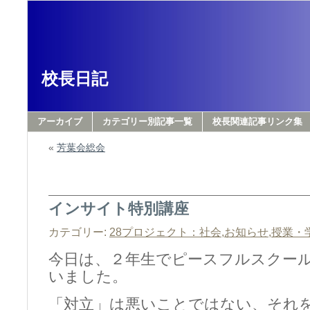
校長日記
アーカイブ
カテゴリー別記事一覧
校長関連記事リンク集
«
芳葉会総会
インサイト特別講座
カテゴリー:
28プロジェクト：社会
,
お知らせ
,
授業・
今日は、２年生でピースフルスクー
いました。
「対立」は悪いことではない、それ