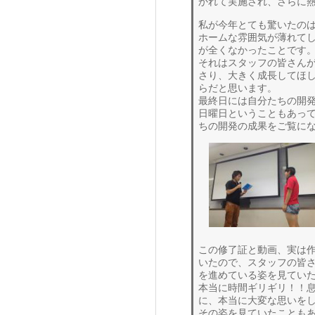
かれて実施され、さらに
私が今年とても驚いたの
ホームな雰囲気が薄れて
が全くなかったことです
それはスタッフの皆さん
さり、大きく成長してほ
らだと思います。
最終日には自分たちの開
日曜日ということもあっ
ちの開発の成果をご覧に
この修了証と動画、実は
いたので、スタッフの皆
を進めている姿を見てい
本当に時間ギリギリ！！
に、本当に大変な思いを
その姿を見ていたことも