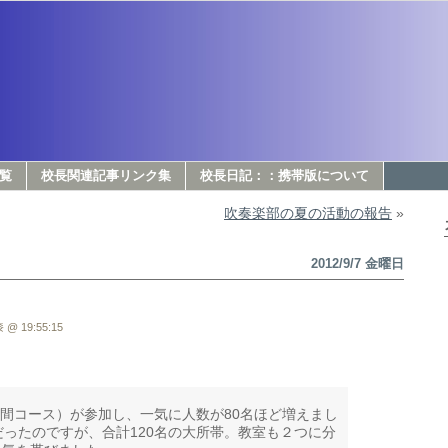
覧
校長関連記事リンク集
校長日記：：携帯版について
吹奏楽部の夏の活動の報告
»
2012/9/7 金曜日
 @ 19:55:15
3日間コース）が参加し、一気に人数が80名ほど増えまし
だったのですが、合計120名の大所帯。教室も２つに分