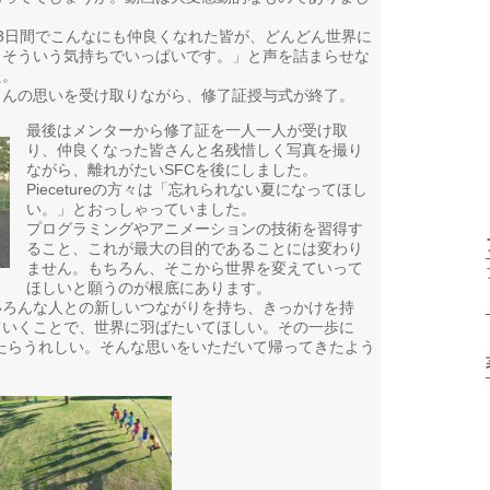
3日間でこんなにも仲良くなれた皆が、どんどん世界に
。そういう気持ちでいっぱいです。」と声を詰まらせな
た。
さんの思いを受け取りながら、修了証授与式が終了。
最後はメンターから修了証を一人一人が受け取
り、仲良くなった皆さんと名残惜しく写真を撮り
ながら、離れがたいSFCを後にしました。
Piecetureの方々は「忘れられない夏になってほし
い。」とおっしゃっていました。
プログラミングやアニメーションの技術を習得す
ること、これが最大の目的であることには変わり
ません。もちろん、そこから世界を変えていって
ほしいと願うのが根底にあります。
いろんな人との新しいつながりを持ち、きっかけを持
ていくことで、世界に羽ばたいてほしい。その一歩に
なってくれたらうれしい。そんな思いをいただいて帰ってきたよう