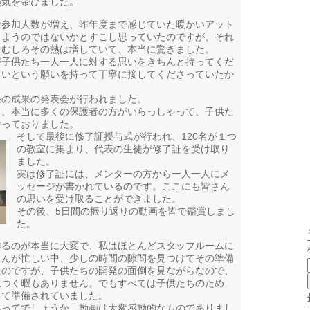
熱気を帯びました。
は参加人数が増え、昨年度まで感じていた暖かいアット
しまうのではないかとすこし思っていたのですが、それ
。むしろその熱は増していて、本当に驚きました。
が子供たち一人一人に対する思いをきちんと持ってくだ
しいという願いを持って丁寧に接してくださっていたか
発の成果の発表会が行われました。
て、本当に多くの保護者の方がいらっしゃって、子供た
なっておりました。
そして最後に修了証授与式が行われ、120名が１つ
の教室に集まり、代表の生徒が修了証を受け取り
ました。
実は修了証には、メンターの方から一人一人にメ
ッセージが書かれているのです。ここにも皆さん
の思いを受け取ることができました。
その後、5日間の振り返りの動画を皆で鑑賞しまし
た。
作るのが本当に大変で、私はほとんどスタッフルームに
さんが忙しい中、少しの時間の隙間を見つけてその準備
たのですが、子供たちの開発の面倒を見ながらなので、
息つく暇もありません。でもすべては子供たちのため
して準備されていました。
あってでしょうか。動画は大変感動的なものでありまし