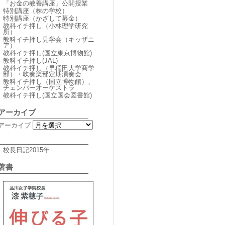
「お金の教養講座」公開授業
特別講座（株の学校）
特別講座（かざして募金）
教科イチ押し（小林理学研究
所）
教科イチ押し見学会（キッザニ
ア）
教科イチ押し(国立東京博物館)
教科イチ押し(JAL)
教科イチ押し（早稲田大学商学
部）・吹奏楽部定期演奏会
教科イチ押し（国立博物館）、
チェンバーオーケストラ
教科イチ押し(国立国会図書館)
アーカイブ
アーカイブ
校長日記2015年
著書