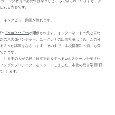
グラミング教育の必要性は様々なところで語られていますが、実
伝わる内容です。
、インタビュー動画が流れます。）
主催の
Edu×Tech Fes
が開催されます。インターネットの父と言わ
題の東大発ベンチャー、ユーグレナの出雲社長はじめ、この分
る方々が講演をなさいます、その中で、本校情報科の酒井も登
できます。
「世界中の人が気軽に日本文化を学べるwebスクールを作りた
ィングのプロジェクトをスタートしました。本校の総合学習｢日
紹介します。