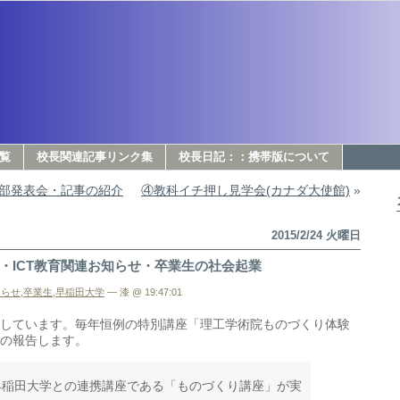
覧
校長関連記事リンク集
校長日記：：携帯版について
部発表会・記事の紹介
④教科イチ押し見学会(カナダ大使館)
»
2015/2/24 火曜日
・ICT教育関連お知らせ・卒業生の社会起業
知らせ
,
卒業生
,
早稲田大学
— 漆 @ 19:47:01
しています。毎年恒例の特別講座「理工学術院ものづくり体験
の報告します。
早稲田大学との連携講座である「ものづくり講座」が実