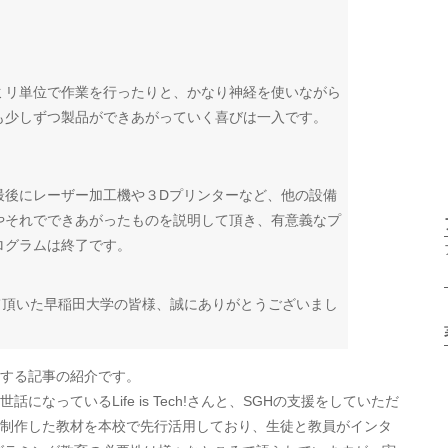
ミリ単位で作業を行ったりと、かなり神経を使いながら
も少しずつ製品ができあがっていく喜びは一入です。
最後にレーザー加工機や３Dプリンターなど、他の設備
やそれでできあがったものを説明して頂き、有意義なプ
ログラムは終了です。
て頂いた早稲田大学の皆様、誠にありがとうございまし
する記事の紹介です。
になっているLife is Tech!さんと、SGHの支援をしていただ
制作した教材を本校で先行活用しており、生徒と教員がインタ