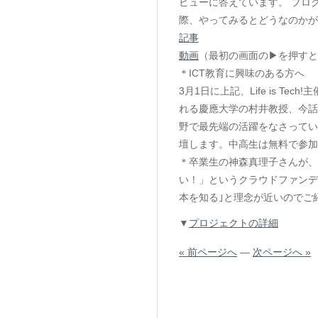
ビューに答えています。 プロ
際、やってみるとどうなのかが
記事
動画
（最初の画面の▶を押すと
＊ICT教育に興味のある方へ
3月1日に上記、Life is Tech!
れる慶應大学の村井教授、今話
野で最先端の活躍をなさってい
壇します。中高生は無料で参加
＊卒業生の神森真理子さんが、
い！」というクラウドファンデ
本を知る｣と理念が近いのでご
▼
プロジェクトの詳細
« 前ページへ
—
次ページへ »