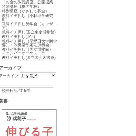
「お金の教養講座」公開授業
特別講座（株の学校）
特別講座（かざして募金）
教科イチ押し（小林理学研究
所）
教科イチ押し見学会（キッザニ
ア）
教科イチ押し(国立東京博物館)
教科イチ押し(JAL)
教科イチ押し（早稲田大学商学
部）・吹奏楽部定期演奏会
教科イチ押し（国立博物館）、
チェンバーオーケストラ
教科イチ押し(国立国会図書館)
アーカイブ
アーカイブ
校長日記2015年
著書