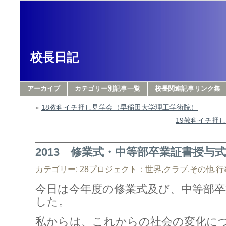
校長日記
アーカイブ
カテゴリー別記事一覧
校長関連記事リンク集
«
18教科イチ押し見学会（早稲田大学理工学術院）
19教科イチ押
2013 修業式・中等部卒業証書授与式
カテゴリー:
28プロジェクト：世界
,
クラブ
,
その他
,
行
今日は今年度の修業式及び、中等部卒
した。
私からは、これからの社会の変化に