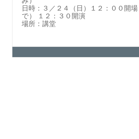
み）
日時：３／２４（日）１２：００開場
で） １２：３０開演
場所：講堂