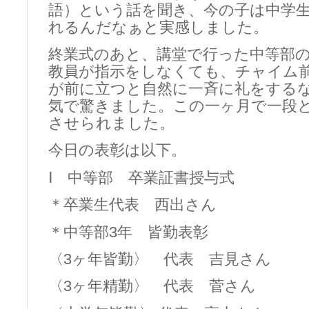
語）という話を聞き、今の子は中学
れるんだなぁと実感しました。
終業式のあと、講堂で行った中等部
教員が指示をしなくても、チャイム
が前に立つと自然に一斉に礼をする
気で驚きました。この一ヶ月で一段
させられました。
今日の表彰は以下。
Ⅰ 中等部 卒業証書授与式
＊卒業生代表 西出さん
＊中等部3年 皆勤表彰
〈3ヶ年皆勤〉 代表 吉見さん
〈3ヶ年精勤〉 代表 菅さん