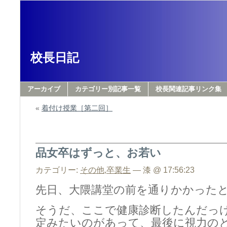
校長日記
アーカイブ
カテゴリー別記事一覧
校長関連記事リンク集
«
着付け授業［第二回］
品女卒はずっと、お若い
カテゴリー:
その他
,
卒業生
— 漆 @ 17:56:23
先日、大隈講堂の前を通りかかった
そうだ、ここで健康診断したんだっ
定みたいのがあって、最後に視力の