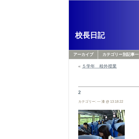
校長日記
アーカイブ
カテゴリー別記事一
«
５学年 校外授業
2
カテゴリー: — 漆 @ 13:18:22