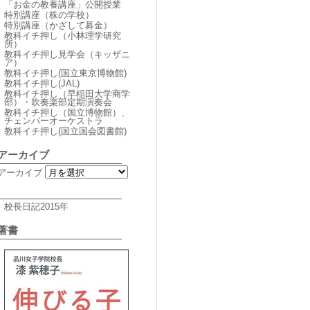
「お金の教養講座」公開授業
特別講座（株の学校）
特別講座（かざして募金）
教科イチ押し（小林理学研究
所）
教科イチ押し見学会（キッザニ
ア）
教科イチ押し(国立東京博物館)
教科イチ押し(JAL)
教科イチ押し（早稲田大学商学
部）・吹奏楽部定期演奏会
教科イチ押し（国立博物館）、
チェンバーオーケストラ
教科イチ押し(国立国会図書館)
アーカイブ
アーカイブ
校長日記2015年
著書