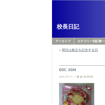
校長日記
アーカイブ
カテゴリー別記事一
«
明日は創立を記念する日
DSC_0104
カテゴリー: — 漆 @ 10:20:52