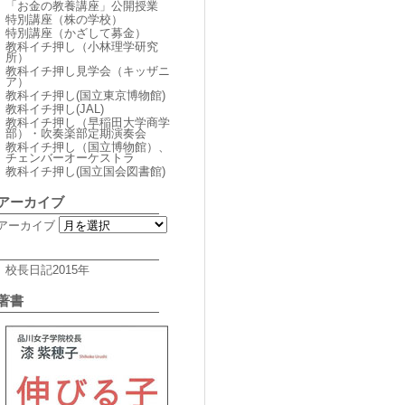
「お金の教養講座」公開授業
特別講座（株の学校）
特別講座（かざして募金）
教科イチ押し（小林理学研究
所）
教科イチ押し見学会（キッザニ
ア）
教科イチ押し(国立東京博物館)
教科イチ押し(JAL)
教科イチ押し（早稲田大学商学
部）・吹奏楽部定期演奏会
教科イチ押し（国立博物館）、
チェンバーオーケストラ
教科イチ押し(国立国会図書館)
アーカイブ
アーカイブ
校長日記2015年
著書